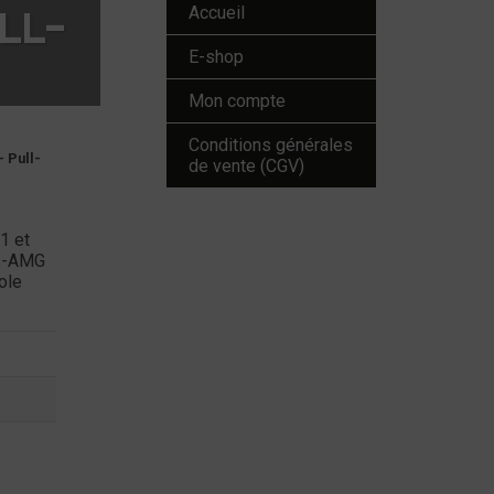
LL-
Accueil
E-shop
Mon compte
Conditions générales
 Pull-
de vente (CGV)
1 et
es-AMG
ole