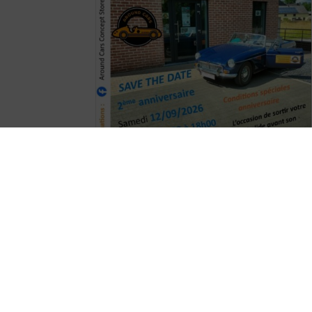
A BLOQUER dans votre agenda
Around
Cars Concept Store
fêtera ses 2 ans le
samedi 12/09/2026 de 10h00 à 18h00
. Des conditions spéciales
"anniversaire" seront d'applications
. Avis
aux propriétaires d'Oldtimers/ voitures
d'exception : Voici une occasion de faire une
dernière sortie avant la fin de l'été
!
En attendant, voici quelques photos de