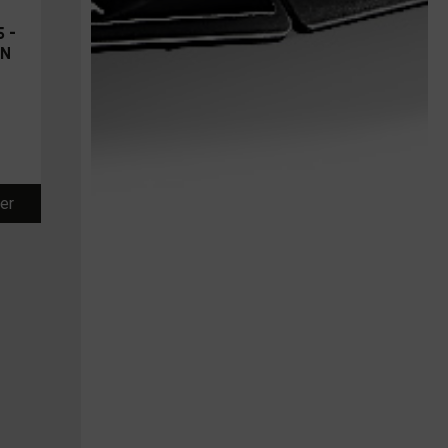
 –
IN
ier