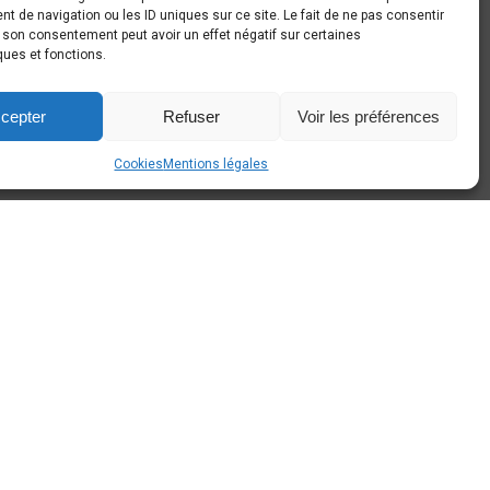
140 Sombreffe
 de navigation ou les ID uniques sur ce site. Le fait de ne pas consentir
r son consentement peut avoir un effet négatif sur certaines
+32 497 44 26 80
ques et fonctions.
info@around-cars.be
cepter
Refuser
Voir les préférences
Cookies
Mentions légales