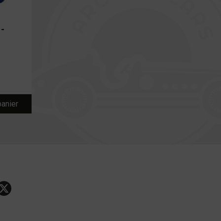
–
panier