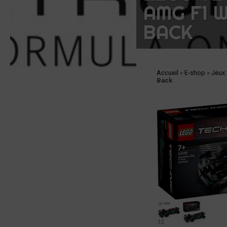
AMG F1 
BACK
Accueil
»
E-shop
»
Jeux
Back