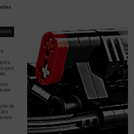
cedes
ANIER
re
après
qui peut
te.
ions,
à une
site de
Cars
anière