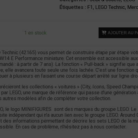
Étiquettes :
F1
,
LEGO Technic
,
Mer
quantité
1 en stock
AJOUTER AU P
de
LEGO
Technic
Technic (42165) vous permet de construire étape par étape vot
4 E Performance miniature. Cet ensemble est accessible aux
42165
ndé : à partir de 7 ans). La fonction « Pull-back » signifie que 
-
ure, elle avancera toute seule une fois lachée. C’est une fonction 
Mercedes-
ouer à plusieurs en faisant une course départ arrêté sur ligne droi
AMG
récieront les collections « voitures » (City, Icons, Speed Champ
F1
par LEGO, une marque de référence qui passe d’une génération 
W14
s autres modèles afin de compléter votre collection.
E
Performance
O, le logo MINIFIGURES sont des marques du groupe LEGO. Le 
site indépendant qui n’a aucun lien avec le groupe LEGO. Around 
-
et des informations permettant de décrire les sets LEGO de la m
Pull-
ssible. En cas de problème, n’hésitez pas à nous contacter.
Back