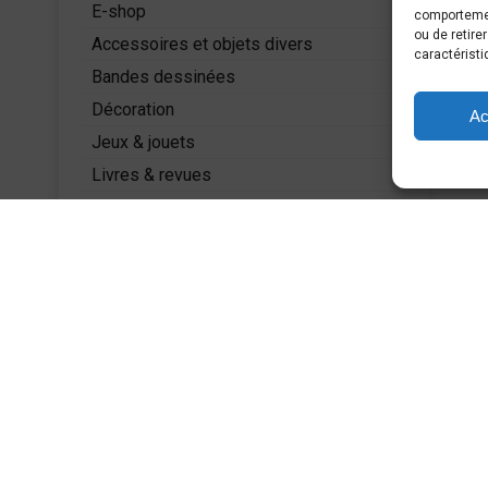
5
E-shop
comportement
ou de retire
Accessoires et objets divers
caractéristi
Bandes dessinées
Décoration
Ac
Jeux & jouets
Livres & revues
Mode
Miniatures
PLUS D'INFOS
Accueil
A propos
Actualités