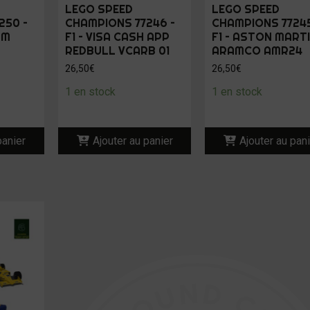
LEGO SPEED
LEGO SPEED
250 –
CHAMPIONS 77246 –
CHAMPIONS 77245
AM
F1 – VISA CASH APP
F1 – ASTON MART
REDBULL VCARB 01
ARAMCO AMR24
26,50
€
26,50
€
1 en stock
1 en stock
panier
Ajouter au panier
Ajouter au pan