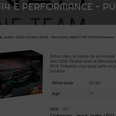
W14 E PERFORMANCE – PU
 & Jouets
»
LEGO Technic 42165 – Mercedes-AMG F1 W14 E Performance –
Entrez dans le monde de la Formule 
des LEGO Technic avec la Merced
W14. Préparez-vous pour partir en p
position
Référence
42165
Age
7+
UGS :
137
Catégories :
Jeux & Jouets
,
LEGO