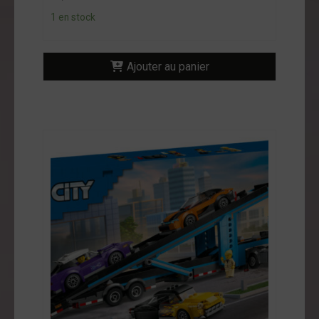
ntact
1 en stock
on
mpte
Ajouter au panier