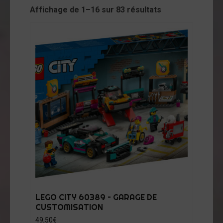
cessoires
Affichage de 1–16 sur 83 résultats
jets
vers
andes
ssinées
vres
vues
coration
ode
op
tualités
LEGO CITY 60389 – GARAGE DE
CUSTOMISATION
opos
49,50
€