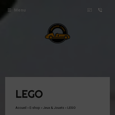
Menu
envenue
ez
ound
rs
icles
oposés
LEGO
ux
uets
Accueil
»
E-shop
»
Jeux & Jouets
»
LEGO
niatures