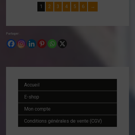
1
2
3
4
5
6
→
Partager :
Accueil
E-shop
Mon compte
Conditions générales de vente (CGV)