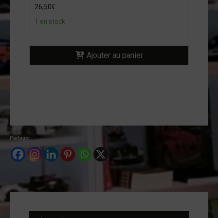
26,50
€
ntact
1 en stock
on
mpte
Ajouter au panier
Partager :