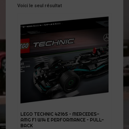
cessoires
Voici le seul résultat
jets
vers
andes
ssinées
vres
vues
coration
ode
op
tualités
LEGO TECHNIC 42165 – MERCEDES-
AMG F1 W14 E PERFORMANCE – PULL-
opos
BACK