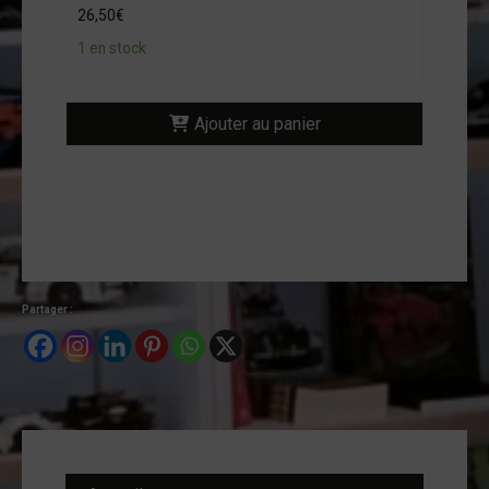
26,50
€
ntact
1 en stock
on
mpte
Ajouter au panier
Partager :