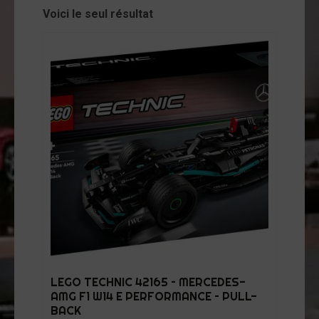
cessoires
Voici le seul résultat
jets
vers
andes
ssinées
vres
vues
coration
ode
op
tualités
LEGO TECHNIC 42165 – MERCEDES-
AMG F1 W14 E PERFORMANCE – PULL-
opos
BACK