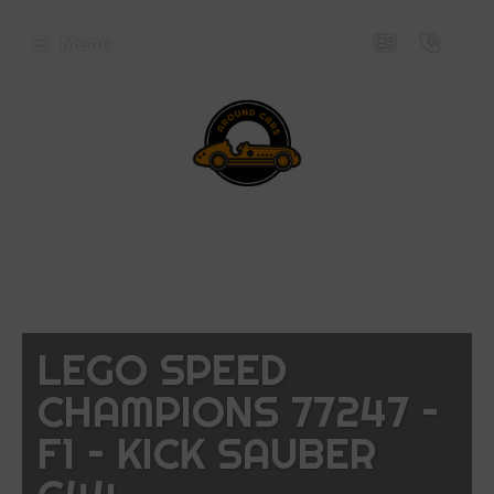
Menu
envenue
ez
ound
rs
icles
LEGO SPEED
oposés
CHAMPIONS 77247 –
ux
F1 – KICK SAUBER
uets
niatures