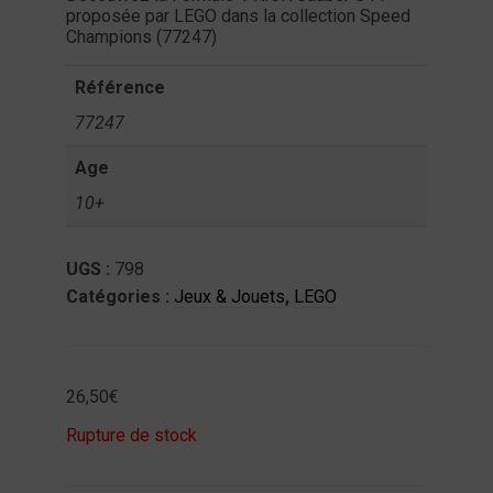
proposée par LEGO dans la collection Speed
ntact
Champions (77247)
on
Référence
mpte
77247
Age
10+
UGS :
798
Catégories :
Jeux & Jouets
,
LEGO
26,50
€
Rupture de stock