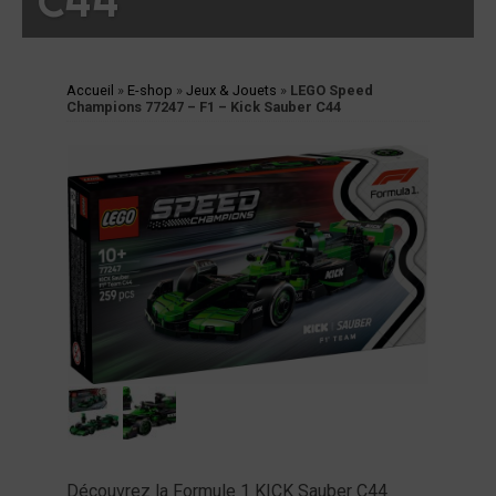
C44
cessoires
jets
vers
Accueil
»
E-shop
»
Jeux & Jouets
»
LEGO Speed
andes
Champions 77247 – F1 – Kick Sauber C44
ssinées
vres
vues
coration
ode
op
tualités
opos
Découvrez la Formule 1 KICK Sauber C44