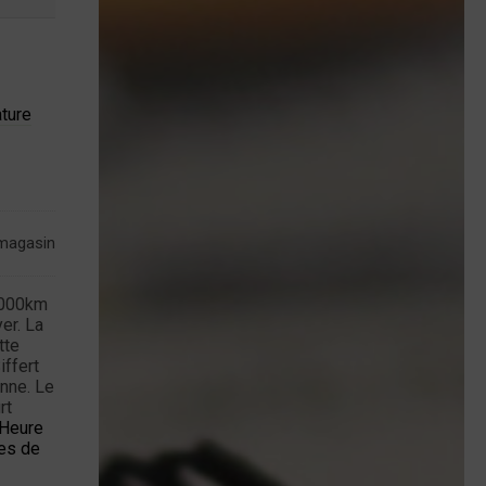
ture
 magasin
1000km
er. La
tte
iffert
onne. Le
rt
’Heure
res de