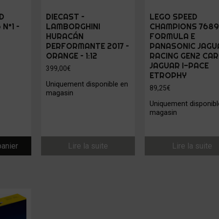
D
DIECAST –
LEGO SPEED
 N°1 –
LAMBORGHINI
CHAMPIONS 7689
HURACÁN
FORMULA E
PERFORMANTE 2017 –
PANASONIC JAGU
ORANGE – 1:12
RACING GEN2 CAR
JAGUAR I-PACE
399,00
€
ETROPHY
Uniquement disponible en
89,25
€
magasin
Uniquement disponibl
magasin
panier
Lire la suite
Lire la suite