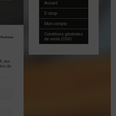
Accueil
E-shop
Mon compte
Conditions générales
t/Redman
de vente (CGV)
K, aux
0km de