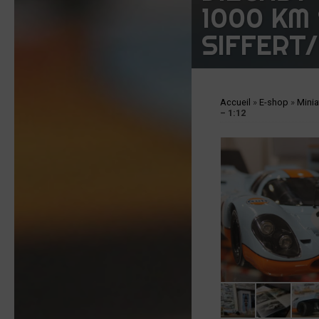
1000 KM 
SIFFERT/
Accueil
»
E-shop
»
Minia
– 1:12