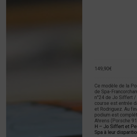
149,90
€
Ce modèle de la Po
de Spa-Francorcham
n°24 de Jo Siffert 
course est entrée d
et Rodriguez. Au fin
podium est complété 
Ahrens (Porsche 917
H – Jo Siffert et P
Spa à leur dispariti