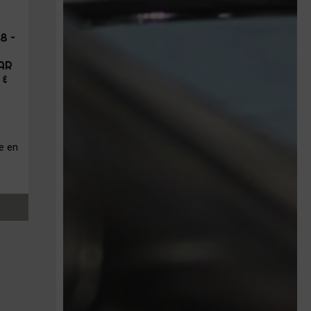
8 –
AR
 &
e en