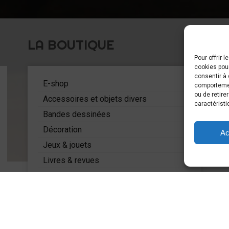
LA BOUTIQUE
Pour offrir 
cookies pour
C
consentir à 
5
E-shop
comportement
ou de retire
Accessoires et objets divers
caractéristi
Bandes dessinées
Décoration
Ac
Jeux & jouets
Livres & revues
Mode
Miniatures