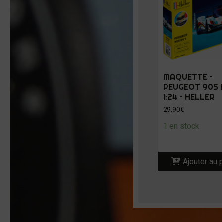
MAQUETTE –
PEUGEOT 905 E
1:24 – HELLER
29,90
€
1 en stock
Ajouter au 