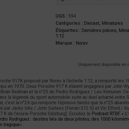
UGS :
594
Catégories :
Diecast
,
Miniatures
Étiquettes :
Dernières pièces
,
Minia
1:12
Marque :
Norev
Uniquement disponible en
rsche 917K proposé par Norev à l’échelle 1:12, a remporté les 
ps en 1970. Deux Porsche 917 K étaient engagées par John Wy
/ Brian Redman et la n°25 de Pedro Rodriguez / Leo Kinnunen. Ce
ans la légende du sport automobile suite au duel acharné entre S
al, c’est la n°24 qui remporte l’épreuve tandis que la n°25 aband
par Jacky Ickx / John Surtees (Ferrari 512 S) et Vic Elford / Ku
 K de l’écurie Porsche Salzburg). Ecoutez le
Podcast RTBF « L
erdro Rodriguez : destins liés de deux pilotes, des 1000 kilomèt
on tragique
« .