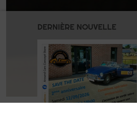
DERNIÈRE NOUVELLE
A BLOQUER dans votre agenda
Around
Cars Concept Store
fêtera ses 2 ans le
samedi 12/09/2026 de 10h00 à 18h00