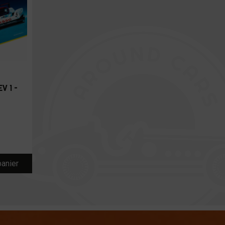
V 1 –
panier