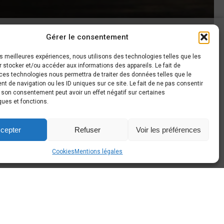
Gérer le consentement
AROUND CARS
les meilleures expériences, nous utilisons des technologies telles que les
 stocker et/ou accéder aux informations des appareils. Le fait de
haussée de Gembloux, 63
ces technologies nous permettra de traiter des données telles que le
140 Sombreffe
 de navigation ou les ID uniques sur ce site. Le fait de ne pas consentir
r son consentement peut avoir un effet négatif sur certaines
+32 497 44 26 80
ques et fonctions.
info@around-cars.be
cepter
Refuser
Voir les préférences
Cookies
Mentions légales