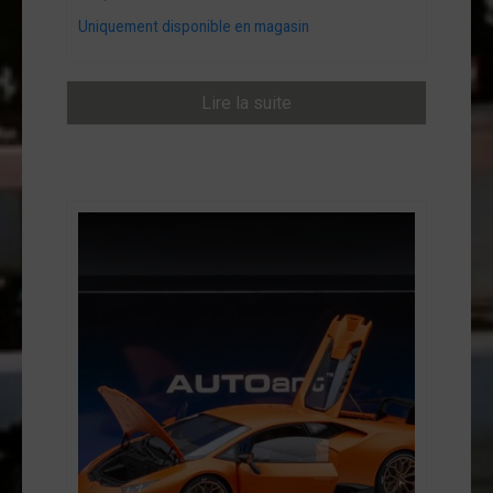
ntact
Uniquement disponible en magasin
on
mpte
Lire la suite