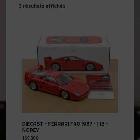
cessoires
3 résultats affichés
jets
vers
andes
ssinées
vres
vues
coration
ode
op
tualités
DIECAST – FERRARI F40 1987 – 1:12 –
NOREV
opos
169,00
€