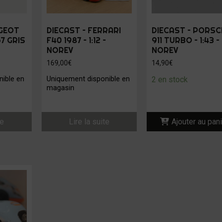
UGEOT
DIECAST – FERRARI
DIECAST – PORSC
7 GRIS
F40 1987 – 1:12 –
911 TURBO – 1:43 –
NOREV
NOREV
169,00
€
14,90
€
ible en
Uniquement disponible en
2 en stock
magasin
te
Lire la suite
Ajouter au pan