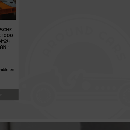
RSCHE
E 1000
N°24
AN –
ible en
te