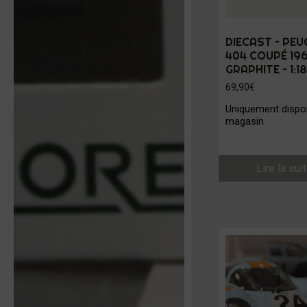
DIECAST – PE
404 COUPÉ 196
GRAPHITE – 1:18
69,90
€
Uniquement dispon
magasin
Lire la sui