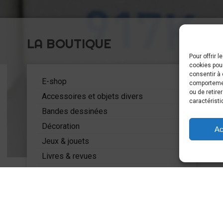
LA BOUTIQUE
Pour offrir 
cookies pour
C
consentir à 
5
E-shop
comportement
ou de retire
Accessoires et objets divers
caractéristi
Bandes dessinées
Décoration
Ac
Jeux & jouets
Livres & revues
Mode
Miniatures