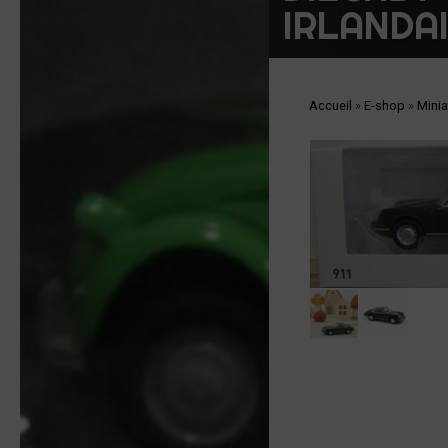
IRLANDAI
Accueil
»
E-shop
»
Minia