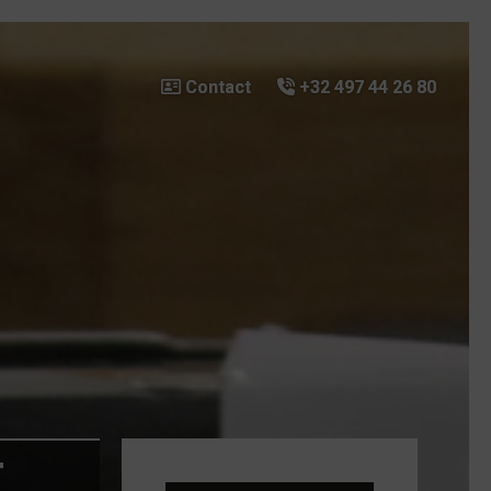
Contact
Contact
+32 497 44 26 80
+32 497 44 26 80
T