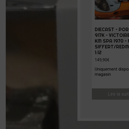
DIECAST – PO
917K – VICTOIR
KM SPA 1970 – 
SIFFERT/REDM
1:12
149,90
€
Uniquement dispon
magasin
Lire la sui