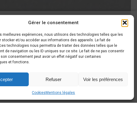
Gérer le consentement
AROUND CARS
les meilleures expériences, nous utilisons des technologies telles que les
 stocker et/ou accéder aux informations des appareils. Le fait de
haussée de Gembloux, 63
ces technologies nous permettra de traiter des données telles que le
140 Sombreffe
 de navigation ou les ID uniques sur ce site. Le fait de ne pas consentir
r son consentement peut avoir un effet négatif sur certaines
+32 497 44 26 80
ques et fonctions.
info@around-cars.be
cepter
Refuser
Voir les préférences
Cookies
Mentions légales