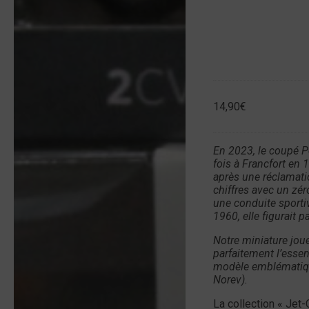
14,90
€
En 2023, le coupé P
fois à Francfort en
après une réclamatio
chiffres avec un zé
une conduite sporti
1960, elle figurait 
Notre miniature joue
parfaitement l’esse
modèle emblématique
Norev).
La collection « Jet