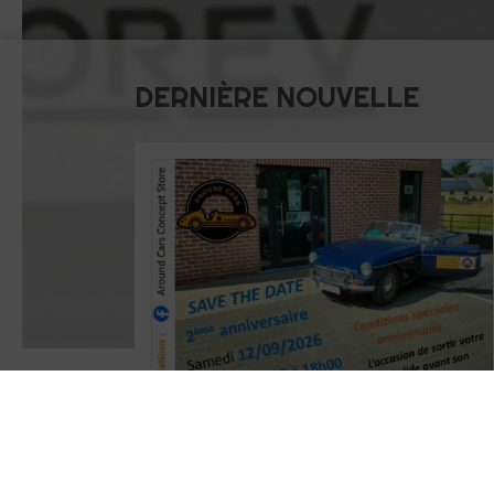
DERNIÈRE NOUVELLE
A BLOQUER dans votre agenda
Around
Cars Concept Store
fêtera ses 2 ans le
samedi 12/09/2026 de 10h00 à 18h00