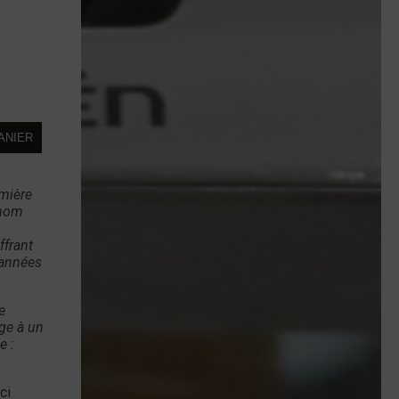
ANIER
emière
 nom
ffrant
 années
e
ge à un
e :
ci