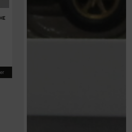
HE
ier