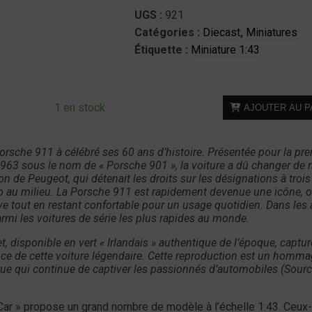
UGS :
921
Catégories :
Diecast
,
Miniatures
Étiquette :
Miniature 1:43
quantité
1 en stock
AJOUTER AU P
de
Diecast
-
orsche 911 à célébré ses 60 ans d’histoire. Présentée pour la pr
 1963 sous le nom de « Porsche 901 », la voiture a dû changer de
Porsche
n de Peugeot, qui détenait les droits sur les désignations à trois
911
ro au milieu. La Porsche 911 est rapidement devenue une icône, o
1969
ve tout en restant confortable pour un usage quotidien. Dans les
Vert
parmi les voitures de série les plus rapides au monde.
Irlandais
t, disponible en vert « Irlandais » authentique de l’époque, captur
-
nce de cette voiture légendaire. Cette reproduction est un homma
1:43
 qui continue de captiver les passionnés d’automobiles (Sourc
-
NOREV
-Car » propose un grand nombre de modèle à l’échelle 1:43. Ceux-