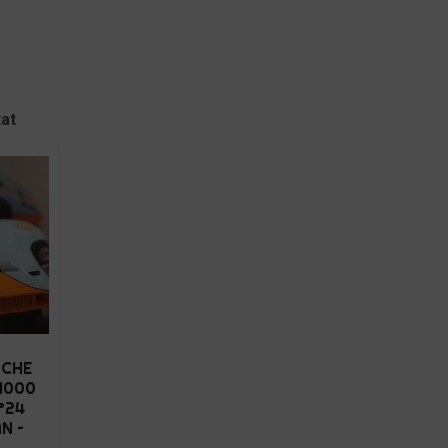
tat
SCHE
 1000
°24
N –