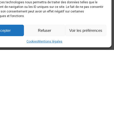
ces technologies nous permettra de traiter des données telles que le
140 Sombreffe
 de navigation ou les ID uniques sur ce site. Le fait de ne pas consentir
r son consentement peut avoir un effet négatif sur certaines
+32 497 44 26 80
ques et fonctions.
info@around-cars.be
cepter
Refuser
Voir les préférences
Cookies
Mentions légales