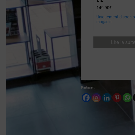
149,90
€
Uniquement disponib
magasin
Lire la suit
Partager :