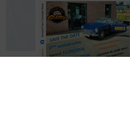
A BLOQUER dans votre agenda
Around
Cars Concept Store
fêtera ses 2 ans le
samedi 12/09/2026 de 10h00 à 18h00
. Des conditions spéciales
"anniversaire" seront d'applications
. Avis
aux propriétaires d'Oldtimers/ voitures
d'exception : Voici une occasion de faire une
dernière sortie avant la fin de l'été
!