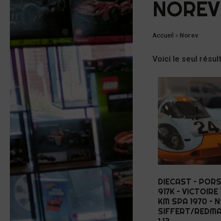
NOREV
Accueil
»
Norev
Voici le seul résul
DIECAST – POR
917K – VICTOIRE
KM SPA 1970 – N
SIFFERT/REDMA
1:12