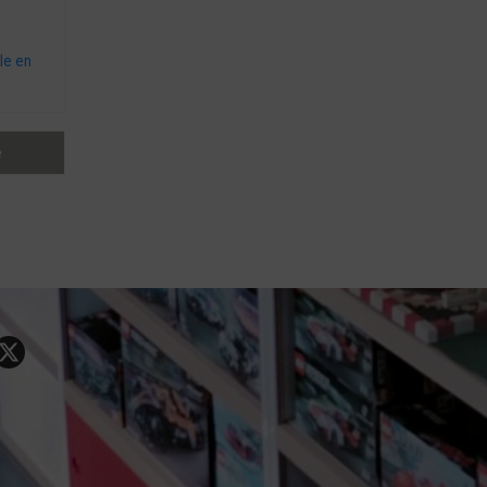
le en
e