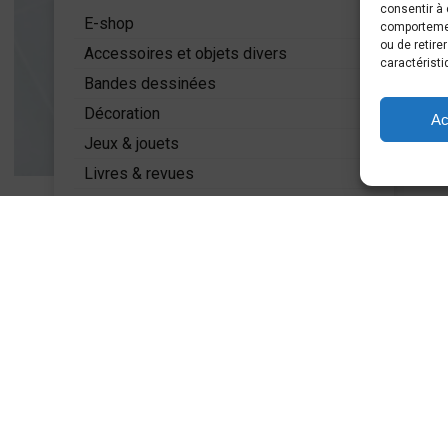
consentir à 
5
E-shop
comportement
ou de retire
Accessoires et objets divers
caractéristi
Bandes dessinées
Décoration
Ac
Jeux & jouets
Livres & revues
Mode
Miniatures
PLUS D'INFOS
Accueil
A propos
Actualités