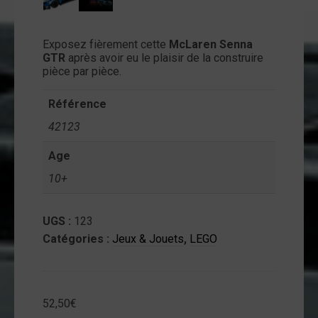
ntact
Exposez fièrement cette
McLaren Senna
on
GTR
après avoir eu le plaisir de la construire
mpte
pièce par pièce.
Référence
42123
Age
10+
UGS :
123
Catégories :
Jeux & Jouets
,
LEGO
52,50
€