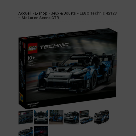
cessoires
Accueil
»
E-shop
»
Jeux & Jouets
»
LEGO Technic 42123
jets
– McLaren Senna GTR
vers
andes
ssinées
vres
vues
coration
ode
op
tualités
opos