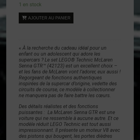
1 en stock
quantité
AJOUTER AU PANIER
de
LEGO
Technic
42123
«
À la recherche du cadeau idéal pour un
-
enfant ou un adolescent qui adore les
McLaren
supercars ? Le set LEGO® Technic McLaren
Senna
Senna GTR™ (42123) est un excellent choix –
et les fans de McLaren vont l’adorer, eux aussi !
GTR
Regorgeant de fonctions authentiques
inspirées de la supercar d’origine, vedette des
circuits de course, ce modèle à collectionner
ne manquera pas de faire battre les cœurs.
Des détails réalistes et des fonctions
puissantes :
La McLaren Senna GTR est une
voiture qui ne ressemble à aucune autre. Et ce
modèle réduit LEGO Technic est tout aussi
impressionnant. Il présente un moteur V8 avec
des pistons qui bougent, les portes dièdres