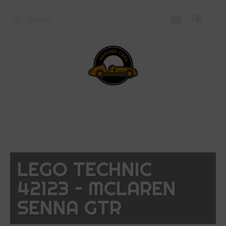
Menu
envenue
ez
ound
rs
icles
LEGO TECHNIC
oposés
42123 – MCLAREN
ux
SENNA GTR
uets
niatures