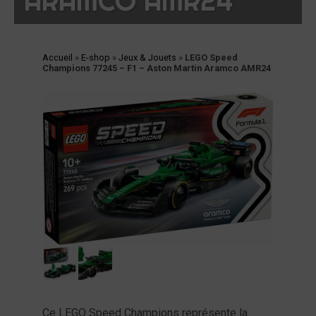
ARAMCO AMR24
cessoires
jets
vers
Accueil
»
E-shop
»
Jeux & Jouets
»
LEGO Speed
andes
Champions 77245 – F1 – Aston Martin Aramco AMR24
ssinées
vres
vues
coration
ode
op
tualités
opos
Ce LEGO Speed Champions représente la