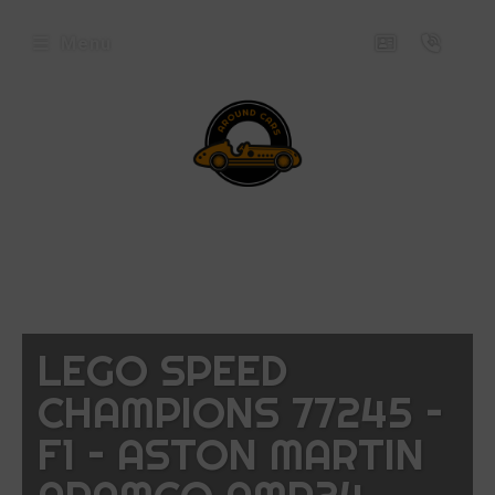
Menu
envenue
ez
ound
rs
icles
LEGO SPEED
oposés
CHAMPIONS 77245 –
ux
F1 – ASTON MARTIN
uets
niatures