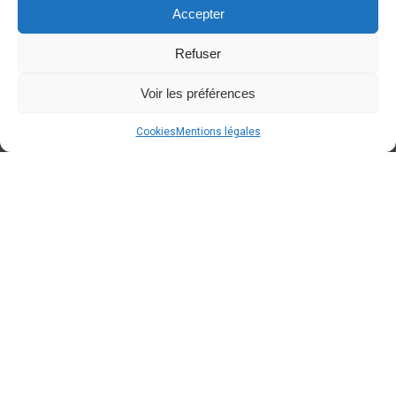
Accepter
Refuser
Voir les préférences
Cookies
Mentions légales
A BLOQUER dans votre agenda
Around Cars
Concept Store
fêtera ses 2 ans le samedi
12/09/2026 de 10h00 à 18h00
. Des
conditions spéciales "anniversaire" seront
d'applications
. Avis aux propriétaires d'Oldtimers/
voitures d'exception : Voici une occasion de faire une
dernière sortie avant la fin de l'été
!