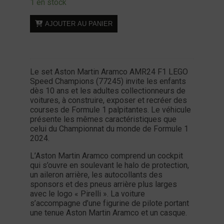
1 en stock
quantité
AJOUTER AU PANIER
de
LEGO
Speed
Champions
Le set Aston Martin Aramco AMR24 F1 LEGO
77245
Speed Champions (77245) invite les enfants
-
dès 10 ans et les adultes collectionneurs de
F1
voitures, à construire, exposer et recréer des
courses de Formule 1 palpitantes. Le véhicule
-
présente les mêmes caractéristiques que
Aston
celui du Championnat du monde de Formule 1
Martin
2024.
Aramco
L’Aston Martin Aramco comprend un cockpit
AMR24
qui s’ouvre en soulevant le halo de protection,
un aileron arrière, les autocollants des
sponsors et des pneus arrière plus larges
avec le logo « Pirelli ». La voiture
s’accompagne d’une figurine de pilote portant
une tenue Aston Martin Aramco et un casque.