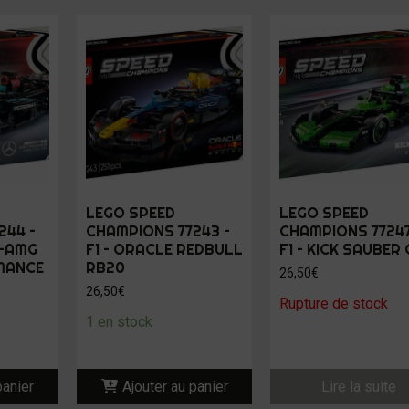
LEGO SPEED
LEGO SPEED
244 –
CHAMPIONS 77243 –
CHAMPIONS 77247
S-AMG
F1 – ORACLE REDBULL
F1 – KICK SAUBER
MANCE
RB20
26,50
€
26,50
€
Rupture de stock
1 en stock
panier
Ajouter au panier
Lire la suite