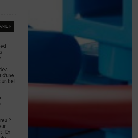
ANIER
eed
s
e
 des
t d’une
 un bel
r
s
res ?
eur
s. En
ble