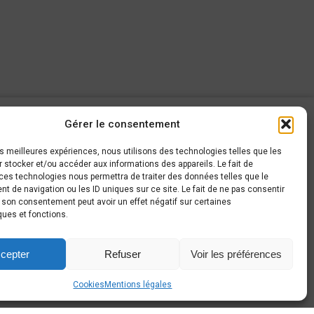
Gérer le consentement
AROUND CARS
les meilleures expériences, nous utilisons des technologies telles que les
 stocker et/ou accéder aux informations des appareils. Le fait de
haussée de Gembloux, 63
ces technologies nous permettra de traiter des données telles que le
140 Sombreffe
 de navigation ou les ID uniques sur ce site. Le fait de ne pas consentir
r son consentement peut avoir un effet négatif sur certaines
+32 497 44 26 80
ques et fonctions.
info@around-cars.be
cepter
Refuser
Voir les préférences
Cookies
Mentions légales