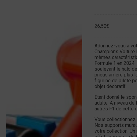
26,50
€
Adonnez-vous à vot
Champions Voiture 
mêmes caractéristiq
Formule 1 en 2024. 
soulevant le halo de
pneus arrière plus l
figurine de pilote 
objet décoratif.
Etant donné le spon
adulte. A niveau de l
autres F1 de cette 
Vous collectionnez
Nos supports murau
votre collection. U
effet, le « nez » de