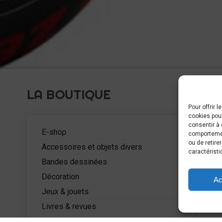
LA BOUTIQUE
Pour offrir 
cookies pour
C
consentir à 
5
E-shop
comportement
ou de retire
Accessoires et objets divers
caractéristi
Bandes dessinées
Décoration
Ac
Jeux & jouets
Livres & revues
Mode