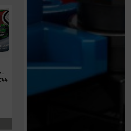
 –
 C44