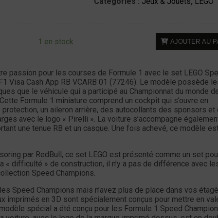
Catégories :
Jeux & Jouets
,
LEGO
quantité
1 en stock
AJOUTER AU P
de
LEGO
Speed
re passion pour les courses de Formule 1 avec le set LEGO Sp
F1 Visa Cash App RB VCARB 01 (77246). Le modèle possède le
Champions
ues que le véhicule qui a participé au Championnat du monde d
77246
Cette Formule 1 miniature comprend un cockpit qui s’ouvre en
-
 protection, un aileron arrière, des autocollants des sponsors et
F1
arges avec le logo « Pirelli ». La voiture s’accompagne égalemen
-
portant une tenue RB et un casque. Une fois achevé, ce modèle est
Visa
Cash
soring par RedBull, ce set LEGO est présenté comme un set pou
App
a « difficulté » de construction, il n’y a pas de différence avec le
RedBull
collection Speed Champions.
VCARB
 les Speed Champions mais n’avez plus de place dans vos étagè
01
x imprimés en 3D sont spécialement conçus pour mettre en val
n modèle spécial a été conçu pour les Formule 1 Speed Champion
 la voiture, avec le logo de la marque imprimé dessus, est en dou