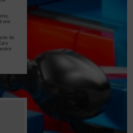
ions,
à une
site de
Cars
anière