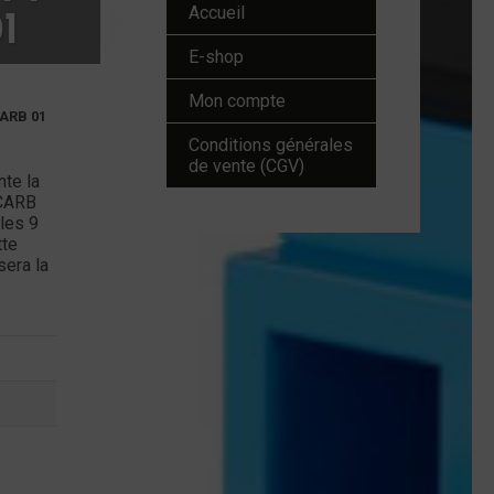
1
Accueil
E-shop
Mon compte
CARB 01
Conditions générales
de vente (CGV)
te la
VCARB
les 9
tte
sera la