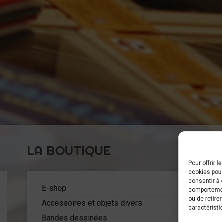
LA BOUTIQUE
Pour offrir 
cookies pour
C
consentir à 
5
E-shop
comportement
ou de retire
Accessoires et objets divers
caractéristi
Bandes dessinées