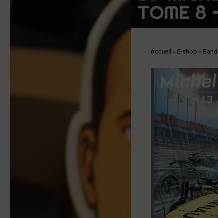
TOME 8 –
Accueil
»
E-shop
»
Band