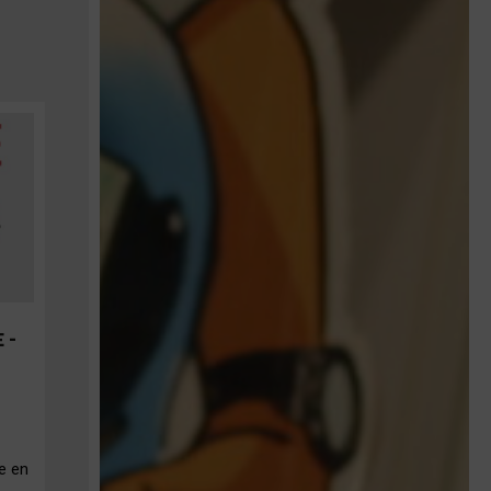
 –
e en