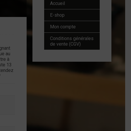
Accueil
E-shop
Mon compte
Conditions générales
de vente (CGV)
agnant
ue au
tre à
ste 13
ttendez
?