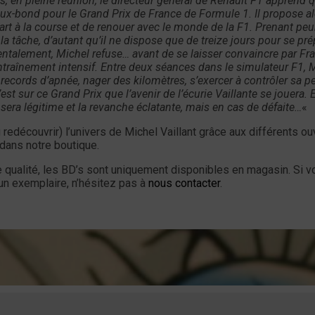
, en pleine réunion, le directeur général de Renault F1 apprend 
Tome
 faux-bond pour le Grand Prix de France de Formule 1. Il propose al
8
rt à la course et de renouer avec le monde de la F1. Prenant peu
-
la tâche, d’autant qu’il ne dispose que de treize jours pour se pré
talement, Michel refuse… avant de se laisser convaincre par Fr
13
ntraînement intensif. Entre deux séances dans le simulateur F1, 
jours
 records d’apnée, nager des kilomètres, s’exercer à contrôler sa pe
est sur ce Grand Prix que l’avenir de l’écurie Vaillante se jouera. 
r sera légitime et la revanche éclatante, mais en cas de défaite…
«
redécouvrir) l’univers de Michel Vaillant grâce aux différents o
dans notre boutique.
 qualité, les BD’s sont uniquement disponibles en magasin. Si v
un exemplaire, n’hésitez pas à
nous contacter
.