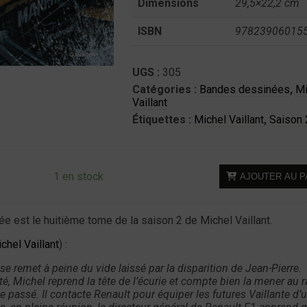
Dimensions
29,5×22,2 cm
ISBN
97823906015
UGS :
305
Catégories :
Bandes dessinées
,
Mi
Vaillant
Étiquettes :
Michel Vaillant
,
Saison 
quantité
1 en stock
AJOUTER AU P
de
BD
Michel
e est le huitième tome de la saison 2 de Michel Vaillant.
Vaillant
chel Vaillant
) :
-
Saison
 se remet à peine du vide laissé par la disparition de Jean-Pierre.
2
, Michel reprend la tête de l’écurie et compte bien la mener au 
le passé. Il contacte Renault pour équiper les
futures Vaillante d’
–