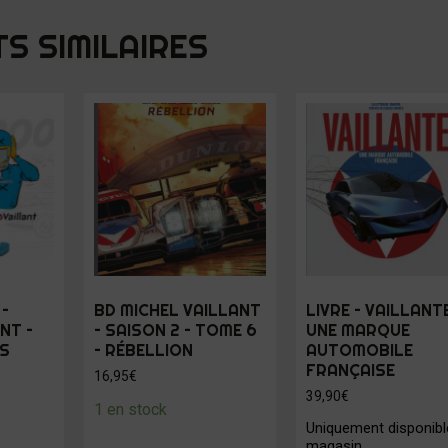
S SIMILAIRES
–
BD MICHEL VAILLANT
LIVRE – VAILLANTE
NT –
– SAISON 2 – TOME 6
UNE MARQUE
NS
– RÉBELLION
AUTOMOBILE
FRANÇAISE
16,95
€
39,90
€
1 en stock
Uniquement disponibl
magasin