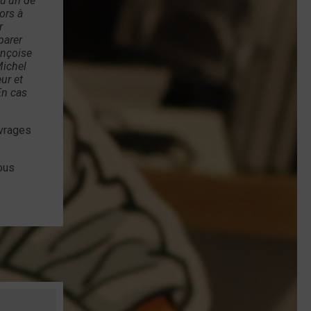
qu’un de
ors à
r
parer
ançoise
Michel
ur et
En cas
uvrages
ous