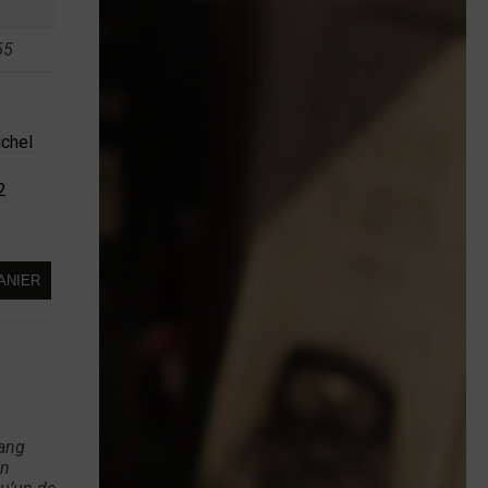
55
chel
2
ANIER
rang
un