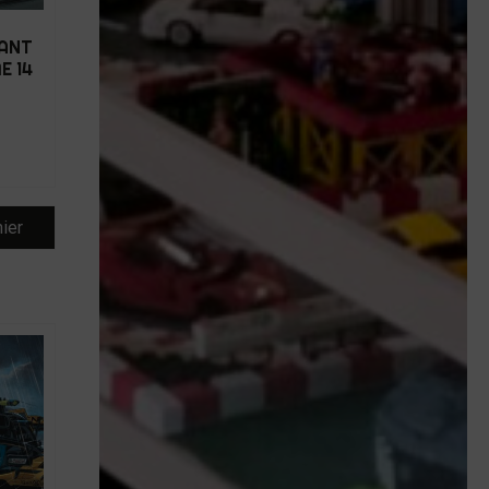
LANT
E 14
nier