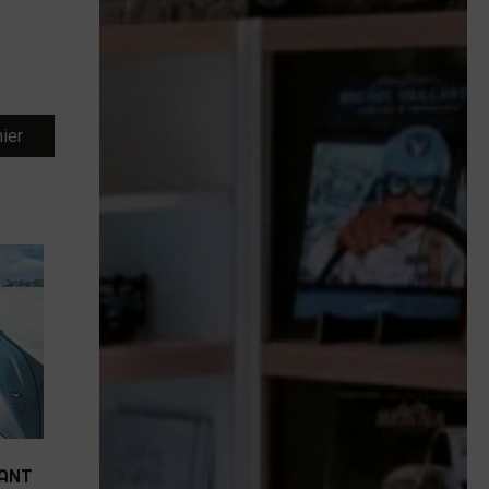
nier
LANT