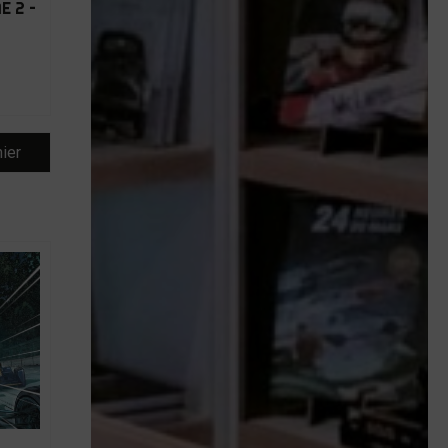
E 2 –
nier