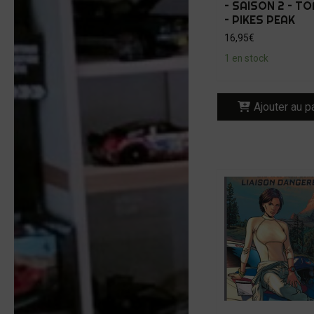
– SAISON 2 – TO
– PIKES PEAK
16,95
€
1 en stock
Ajouter au p