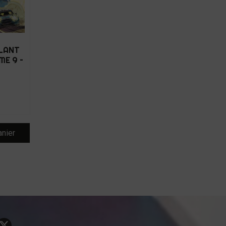
LLANT
ME 9 –
anier