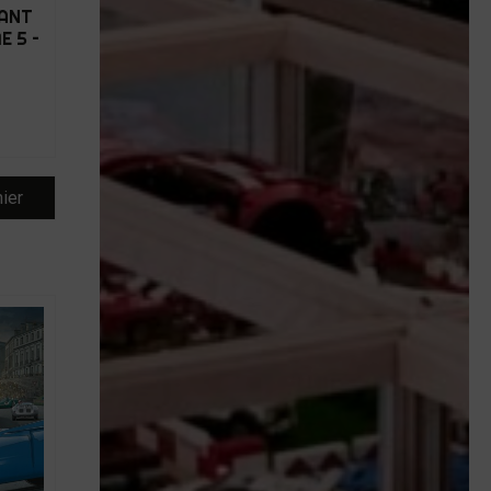
LANT
E 5 –
nier