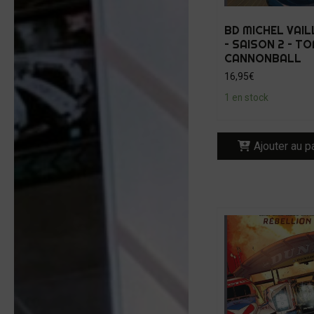
BD MICHEL VAI
– SAISON 2 – TOM
CANNONBALL
16,95
€
1 en stock
Ajouter au p