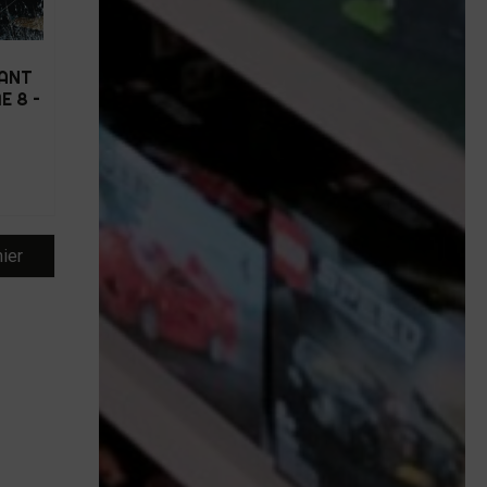
LANT
E 8 –
nier