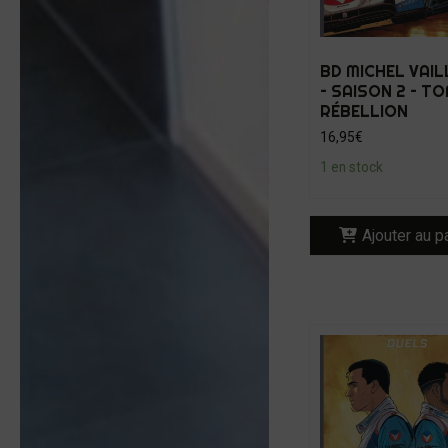
BD MICHEL VAI
– SAISON 2 – TO
RÉBELLION
16,95
€
1 en stock
Ajouter au p