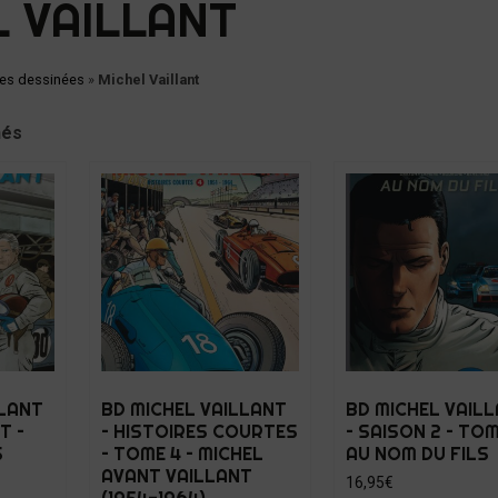
L VAILLANT
es dessinées
»
Michel Vaillant
hés
LLANT
BD MICHEL VAILLANT
BD MICHEL VAIL
T –
– HISTOIRES COURTES
– SAISON 2 – TOME
S
– TOME 4 – MICHEL
AU NOM DU FILS
AVANT VAILLANT
16,95
€
(1954-1964)