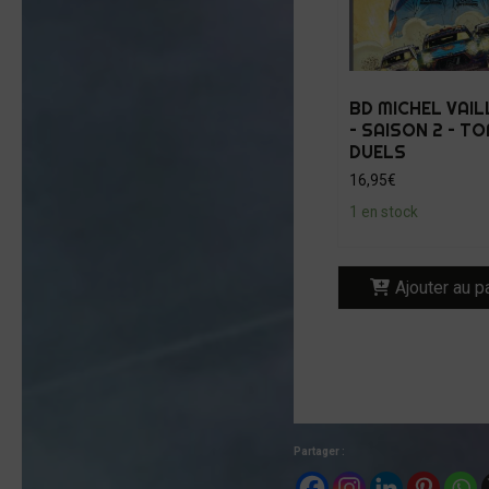
BD MICHEL VAI
– SAISON 2 – TO
DUELS
16,95
€
1 en stock
Ajouter au p
Partager :