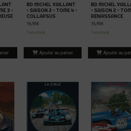
LLANT
BD MICHEL VAILLANT
BD MICHEL VAIL
ME 3 –
– SAISON 2 – TOME 4 –
– SAISON 2 – TOM
REUSE
COLLAPSUS
RENAISSANCE
16,95
€
16,95
€
1 en stock
1 en stock
anier
Ajouter au panier
Ajouter au pa