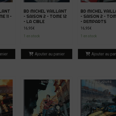
LLANT
BD MICHEL VAILLANT
BD MICHEL VAIL
E 11 –
– SAISON 2 – TOME 12
– SAISON 2 – TOM
– LA CIBLE
– REMPARTS
16,95
€
16,95
€
1 en stock
1 en stock
anier
Ajouter au panier
Ajouter au pa