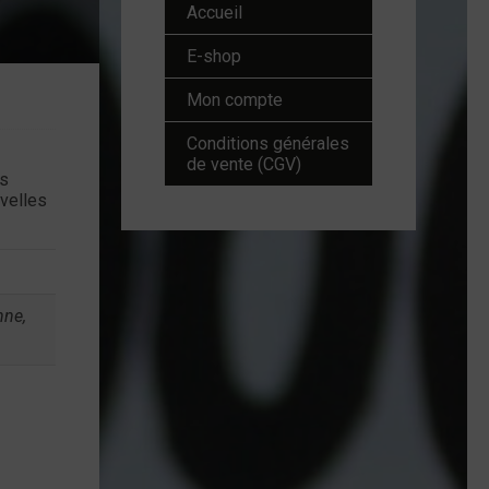
Accueil
E-shop
Mon compte
Conditions générales
de vente (CGV)
s
uvelles
nne,