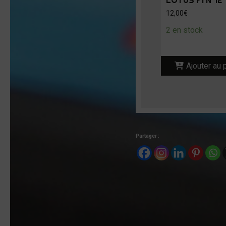
LOTUS F1 N°12
12,00
€
2 en stock
Ajouter au 
Partager :