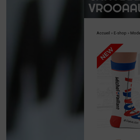
VROOAA
Accueil
»
E-shop
»
Mod