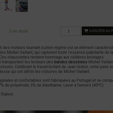
quantité
2 en stock
AJOUTER AU 
de
Chaussettes
-
des moteurs tournant à plein régime est un élément caractéris
Michel
s Michel Vaillant, qui capturent toute l’essence palpitante de l
 Ces chaussettes rendent hommage aux célèbres bruitages
Vaillant
 transportent les lecteurs des
bandes dessinées
Michel Vaillan
-
ircuits. Célébrant le travail brillant de Jean Graton, cette paire i
Vrooaaw
tesse qui ont défini les victoires de Michel Vaillant.
ginales et confortables sont fabriquées au Portugal et se com
% de polyamide, 3% de élasthanne. Laver à l’envers (40ºC).
 Dupuis.