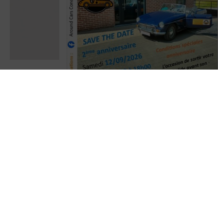
A BLOQUER dans votre agenda
Around
Cars Concept Store
fêtera ses 2 ans le
samedi 12/09/2026 de 10h00 à 18h00
. Des conditions spéciales
"anniversaire" seront d'applications
. Avis
aux propriétaires d'Oldtimers/ voitures
d'exception : Voici une occasion de faire une
dernière sortie avant la fin de l'été
!
En attendant, voici quelques photos de
l'année dernière !