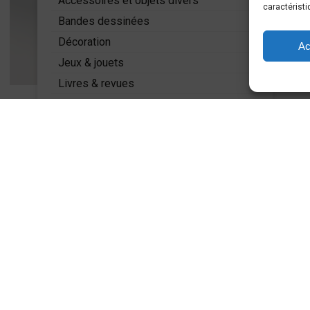
Accessoires et objets divers
caractéristi
Bandes dessinées
Décoration
Ac
Jeux & jouets
Livres & revues
Mode
Miniatures
PLUS D'INFOS
Accueil
A propos
Actualités
Contact