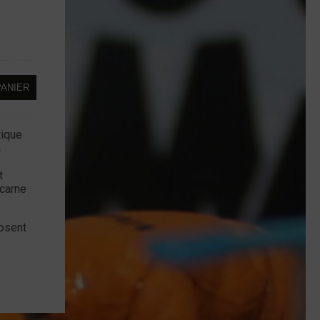
PANIER
tique
a
t
ncarne
posent