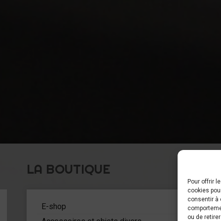
LA BOUTIQUE
Pour offrir 
cookies pour
C
consentir à 
5
E-shop
comportement
ou de retire