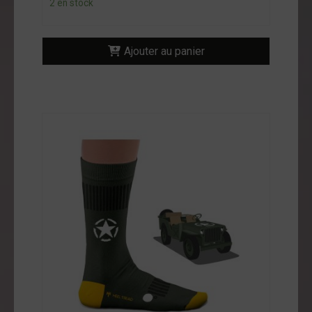
2 en stock
ntact
on
Ajouter au panier
mpte