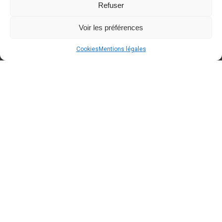
Refuser
Voir les préférences
Cookies
Mentions légales
A BLOQUER dans votre agenda
Around Cars
Concept Store
fêtera ses 2 ans le samedi
12/09/2026 de 10h00 à 18h00
. Des
conditions spéciales "anniversaire" seront
d'applications
. Avis aux propriétaires d'Oldtimers/
voitures d'exception : Voici une occasion de faire une
dernière sortie avant la fin de l'été
!
En attendant, voici quelques photos de l'année
dernière !