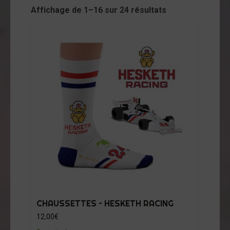
cessoires
Affichage de 1–16 sur 24 résultats
jets
vers
andes
ssinées
vres
vues
coration
ode
op
tualités
CHAUSSETTES – HESKETH RACING
opos
12,00
€