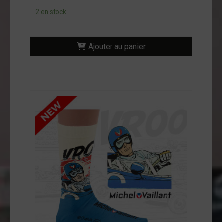
ntact
2 en stock
on
mpte
Ajouter au panier