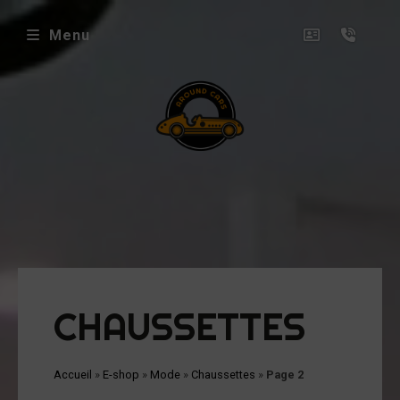
Menu
envenue
ez
ound
rs
icles
oposés
CHAUSSETTES
ux
uets
Accueil
»
E-shop
»
Mode
»
Chaussettes
»
Page 2
niatures