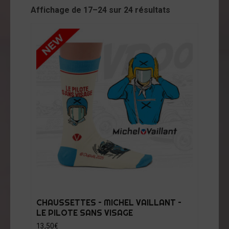
cessoires
Affichage de 17–24 sur 24 résultats
jets
vers
andes
ssinées
vres
vues
coration
ode
op
tualités
CHAUSSETTES – MICHEL VAILLANT –
LE PILOTE SANS VISAGE
opos
13,50
€