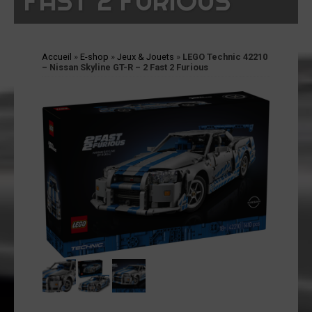
FAST 2 FURIOUS
cessoires
jets
vers
Accueil
»
E-shop
»
Jeux & Jouets
»
LEGO Technic 42210
andes
– Nissan Skyline GT-R – 2 Fast 2 Furious
ssinées
vres
vues
coration
ode
op
tualités
opos