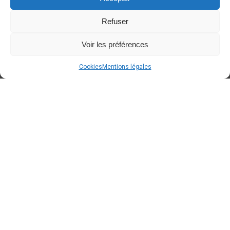
Refuser
Voir les préférences
Cookies
Mentions légales
A BLOQUER dans votre agenda
Around Cars
Concept Store
fêtera ses 2 ans le samedi
12/09/2026 de 10h00 à 18h00
. Des
conditions spéciales "anniversaire" seront
d'applications
. Avis aux propriétaires d'Oldtimers/
voitures d'exception : Voici une occasion de faire une
dernière sortie avant la fin de l'été
!
En attendant, voici quelques photos de l'année