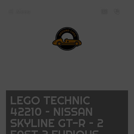
Menu
envenue
ez
ound
rs
icles
LEGO TECHNIC
oposés
42210 – NISSAN
ux
SKYLINE GT-R – 2
uets
niatures