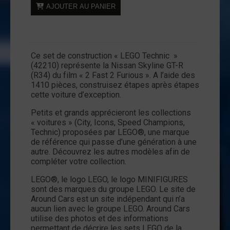
quantité
AJOUTER AU PANIER
de
LEGO
Technic
42210
Ce set de construction « LEGO Technic »
-
(42210) représente la Nissan Skyline GT-R
Nissan
(R34) du film « 2 Fast 2 Furious ». A l’aide des
Skyline
1410 pièces, construisez étapes après étapes
cette voiture d’exception.
GT-
R
Petits et grands apprécieront les collections
-
« voitures » (City, Icons, Speed Champions,
2
Technic) proposées par LEGO®, une marque
de référence qui passe d’une génération à une
Fast
autre. Découvrez les autres modèles afin de
2
compléter votre collection.
Furious
LEGO®, le logo LEGO, le logo MINIFIGURES
sont des marques du groupe LEGO. Le site de
Around Cars est un site indépendant qui n’a
aucun lien avec le groupe LEGO. Around Cars
utilise des photos et des informations
permettant de décrire les sets LEGO de la