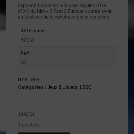
Exposez fièrement la Nissan Skyline GT-R
ntact
(R34) du film « 2 Fast 2 Furious » après avoir
eu le plaisir de la construire pièce par pièce.
on
mpte
Référence
42210
Age
18+
UGS :
868
Catégories :
Jeux & Jouets
,
LEGO
139,50
€
1 en stock