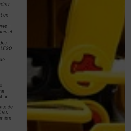
ndres
st un
ures –
ures et
 des
s LEGO
 de
ed
ne
tion.
ite de
Cars
anière