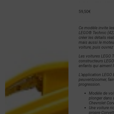
59,50
€
Ce modèle invite les
LEGO® Technic (4220
créer les détails ré
mais aussi le moteur 
voiture, puis ouvrez 
Les voitures LEGO T
constructeurs LEGO 
enfants qui aiment 
L’application LEGO B
peuventzoomer, faire
progression.
Modèle de voit
plonger dans 
Chevrolet Corv
Une voiture ri
propre Corvett