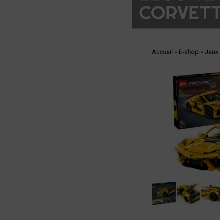
CORVETT
Accueil
»
E-shop
»
Jeux