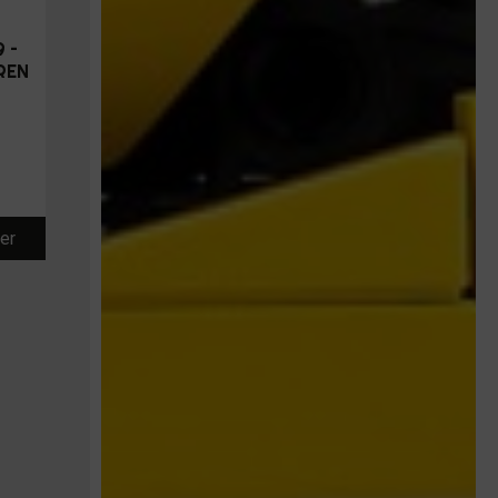
 –
REN
ier