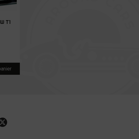
W T1
panier