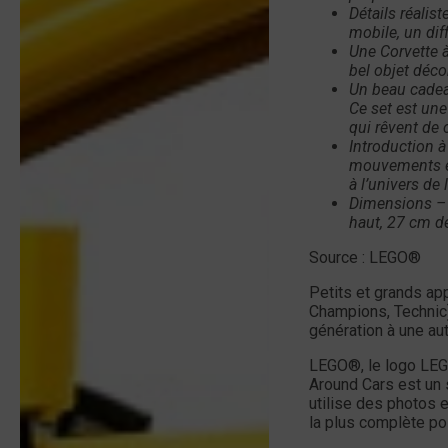
Détails réalis
mobile, un dif
Une Corvette à
bel objet déco
Un beau cadeau
Ce set est une
qui rêvent de 
Introduction à
mouvements et
à l’univers de 
Dimensions – 
haut, 27 cm de
Source : LEGO®
Petits et grands app
Champions, Technic
génération à une au
LEGO®, le logo LEG
Around Cars est un 
utilise des photos 
la plus complète po