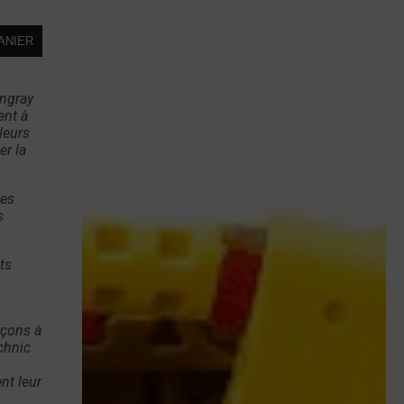
ANIER
ingray
ent à
leurs
er la
nes
s
ts
rçons à
chnic
nt leur