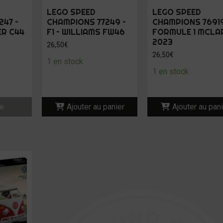
LEGO SPEED
LEGO SPEED
247 –
CHAMPIONS 77249 –
CHAMPIONS 76919
ER C44
F1 – WILLIAMS FW46
FORMULE 1 MCLA
2023
26,50
€
26,50
€
1 en stock
1 en stock
te
Ajouter au panier
Ajouter au pan