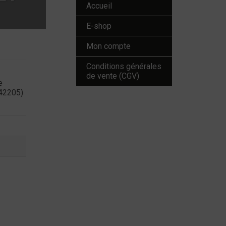
Accueil
E-shop
Mon compte
Conditions générales
de vente (CGV)
e
(42205)