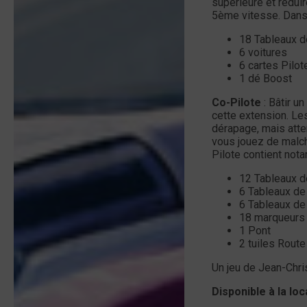
supérieure et rédui
5ème vitesse. Dans 
18 Tableaux d
6 voitures
6 cartes Pilot
1 dé Boost
Co-Pilote
: Bâtir u
cette extension. Le
dérapage, mais atten
vous jouez de malch
Pilote contient not
12 Tableaux d
6 Tableaux de
6 Tableaux de
18 marqueurs 
1 Pont
2 tuiles Route
Un jeu de Jean-Chri
Disponible à la lo