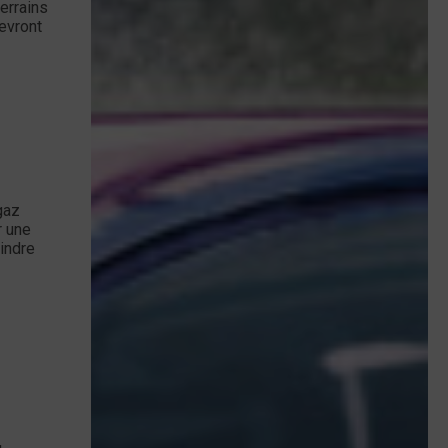
errains
devront
gaz
r une
eindre