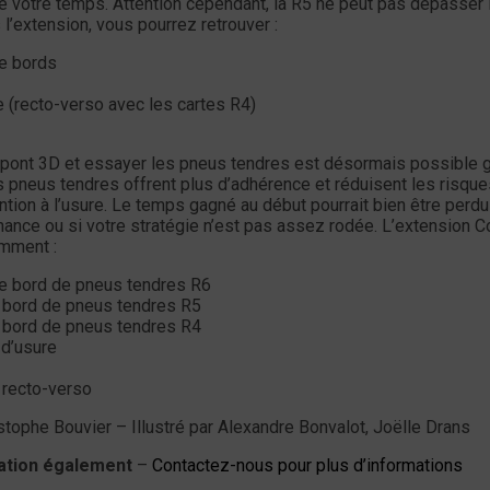
re votre temps. Attention cependant, la R5 ne peut pas dépasser 
l’extension, vous pourrez retrouver :
e bords
e (recto-verso avec les cartes R4)
n pont 3D et essayer les pneus tendres est désormais possible 
s pneus tendres offrent plus d’adhérence et réduisent les risqu
tion à l’usure. Le temps gagné au début pourrait bien être perdu
ance ou si votre stratégie n’est pas assez rodée. L’extension C
amment :
e bord de pneus tendres R6
 bord de pneus tendres R5
 bord de pneus tendres R4
d’usure
 recto-verso
stophe Bouvier – Illustré par Alexandre Bonvalot, Joëlle Drans
cation également
–
Contactez-nous pour plus d’informations