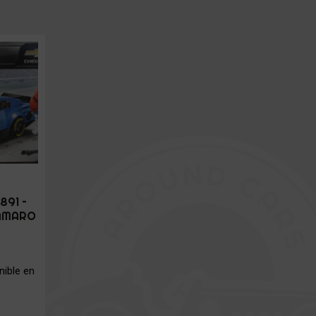
891 –
AMARO
ible en