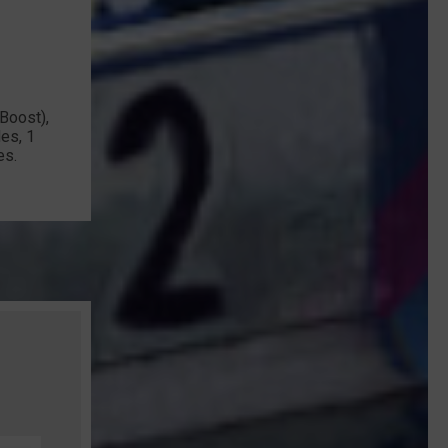
 Boost),
es, 1
es.