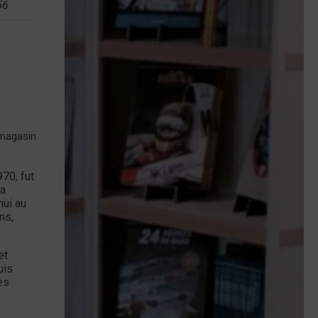
56
 magasin
70, fut
sa
hui au
ns,
et
uis
es