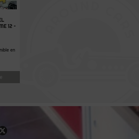
EL
E 12 –
ible en
te