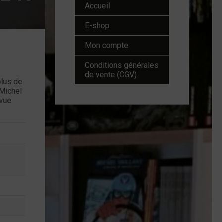
Accueil
E-shop
Mon compte
Conditions générales
de vente (CGV)
plus de
 Michel
evue