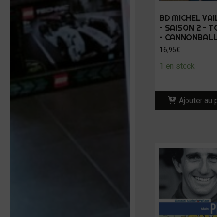
BD MICHEL VA
– SAISON 2 – T
– CANNONBAL
16,95
€
1 en stock
Ajouter au 