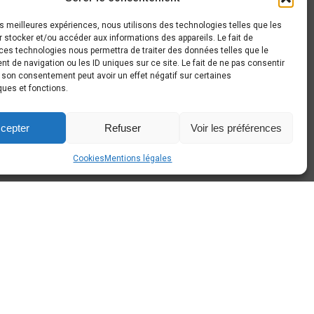
AROUND CARS
les meilleures expériences, nous utilisons des technologies telles que les
 stocker et/ou accéder aux informations des appareils. Le fait de
haussée de Gembloux, 63
ces technologies nous permettra de traiter des données telles que le
140 Sombreffe
 de navigation ou les ID uniques sur ce site. Le fait de ne pas consentir
r son consentement peut avoir un effet négatif sur certaines
+32 497 44 26 80
ques et fonctions.
info@around-cars.be
cepter
Refuser
Voir les préférences
Cookies
Mentions légales