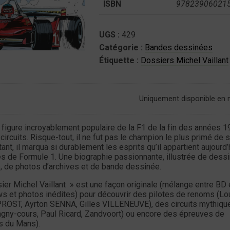
ISBN
97823906021
UGS :
429
Catégorie :
Bandes dessinées
Étiquette :
Dossiers Michel Vaillant
Uniquement disponible en
figure incroyablement populaire de la F1 de la fin des années 19
 circuits. Risque-tout, il ne fut pas le champion le plus primé de 
ant, il marqua si durablement les esprits qu’il appartient aujourd’
s de Formule 1. Une biographie passionnante, illustrée de dessi
 de photos d’archives et de bande dessinée.
ier Michel Vaillant » est une façon originale (mélange entre BD 
ws et photos inédites) pour découvrir des pilotes de renoms (Lo
ROST, Ayrton SENNA, Gilles VILLENEUVE), des circuits mythiqu
gny-cours, Paul Ricard, Zandvoort) ou encore des épreuves de
s du Mans).