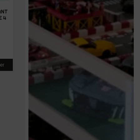
ANT
E 4
ier