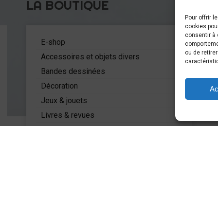
LA BOUTIQUE
Pour offrir 
cookies pour
C
consentir à 
5
E-shop
comportement
ou de retire
Accessoires et objets divers
caractéristi
Bandes dessinées
Décoration
Ac
Jeux & jouets
Livres & revues
Mode
Miniatures
PLUS D'INFOS