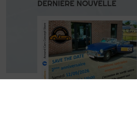
DERNIÈRE NOUVELLE
A BLOQUER dans votre agenda
Around
Cars Concept Store
fêtera ses 2 ans le
samedi 12/09/2026 de 10h00 à 18h00
. Des conditions spéciales
"anniversaire" seront d'applications
. Avis
aux propriétaires d'Oldtimers/ voitures