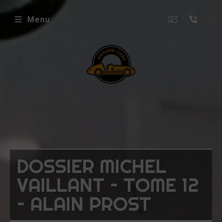
Menu
envenue
ez
ound
rs
icles
DOSSIER MICHEL
oposés
VAILLANT – TOME 12
ux
– ALAIN PROST
uets
niatures