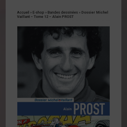
cessoires
Accueil
»
E-shop
»
Bandes dessinées
»
Dossier Michel
jets
Vaillant – Tome 12 – Alain PROST
vers
andes
ssinées
vres
vues
coration
ode
op
tualités
opos