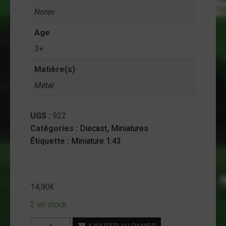
ntact
Norev
on
Age
mpte
3+
Matière(s)
Métal
UGS :
922
Catégories :
Diecast
,
Miniatures
Étiquette :
Miniature 1:43
14,90
€
2 en stock
quantité