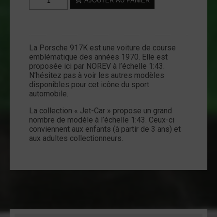
AJOUTER AU PANIER
de
Diecast
-
Porsche
La Porsche 917K est une voiture de course
917K
emblématique des années 1970. Elle est
-
proposée ici par NOREV à l’échelle 1:43.
1:43
N’hésitez pas à voir les autres modèles
disponibles pour cet icône du sport
-
automobile.
NOREV
La collection « Jet-Car » propose un grand
nombre de modèle à l’échelle 1:43. Ceux-ci
conviennent aux enfants (à partir de 3 ans) et
aux adultes collectionneurs.