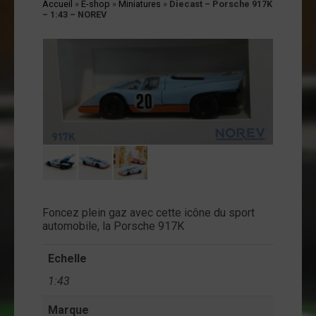
Accueil
»
E-shop
»
Miniatures
»
Diecast – Porsche 917K
cessoires
– 1:43 – NOREV
jets
vers
andes
ssinées
vres
vues
coration
ode
Foncez plein gaz avec cette icône du sport
op
automobile, la Porsche 917K
tualités
Echelle
1:43
opos
Marque