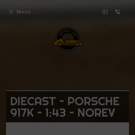
Menu
envenue
ez
ound
rs
icles
DIECAST – PORSCHE
oposés
917K – 1:43 – NOREV
ux
uets
niatures