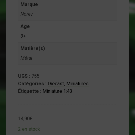
Marque
ntact
Norev
on
mpte
Age
3+
Matière(s)
Métal
UGS :
755
Catégories :
Diecast
,
Miniatures
Étiquette :
Miniature 1:43
14,90
€
2 en stock