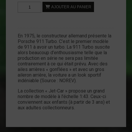
quantité
AJOUTER AU PANIER
de
Diecast
-
Porsche
En 1975, le constructeur allemand présente la
911
Porsche 911 Turbo. C’est le premier modèle
Turbo
de 911 à avoir un turbo. La 911 Turbo suscite
-
alors beaucoup d’enthousiasme telle que la
production en série ne sera pas limitée
1:43
contrairement à ce qui était prévu. Avec des
-
ailes arrières « gonflées » et avec un gros
NOREV
aileron arrière, la voiture a un look sportif
indéniable (Source : NOREV).
La collection « Jet-Car » propose un grand
nombre de modèle à l’échelle 1:43. Ceux-ci
conviennent aux enfants (à partir de 3 ans) et
aux adultes collectionneurs.