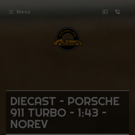
Menu
envenue
ez
ound
rs
icles
DIECAST – PORSCHE
oposés
911 TURBO – 1:43 –
ux
NOREV
uets
niatures