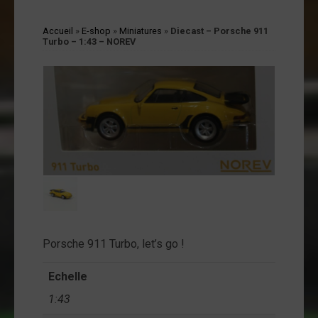
cessoires
Accueil
»
E-shop
»
Miniatures
»
Diecast – Porsche 911
jets
Turbo – 1:43 – NOREV
vers
andes
ssinées
vres
vues
coration
ode
op
Porsche 911 Turbo, let’s go !
tualités
Echelle
opos
1:43