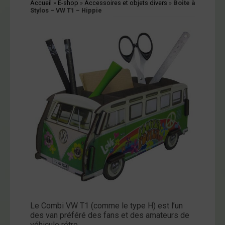
Accueil
»
E-shop
»
Accessoires et objets divers
»
Boite à
cessoires
Stylos – VW T1 – Hippie
jets
vers
andes
ssinées
vres
vues
coration
ode
op
tualités
Le Combi VW T1 (comme le type H) est l’un
opos
des van préféré des fans et des amateurs de
véhicule rétro.