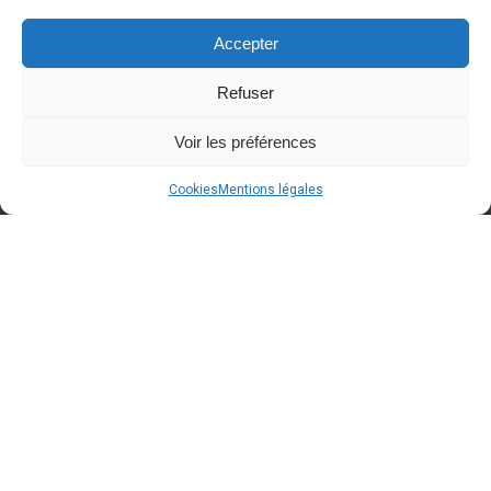
Accepter
Refuser
Voir les préférences
Cookies
Mentions légales
A BLOQUER dans votre agenda
Around Cars
Concept Store
fêtera ses 2 ans le samedi
12/09/2026 de 10h00 à 18h00
. Des
conditions spéciales "anniversaire" seront
d'applications
. Avis aux propriétaires d'Oldtimers/
voitures d'exception : Voici une occasion de faire une
dernière sortie avant la fin de l'été
!