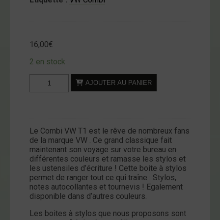
16,00
€
2 en stock
quantité
AJOUTER AU PANIER
de
Boite
à
Stylos
Le Combi VW T1 est le rêve de nombreux fans
-
de la marque VW . Ce grand classique fait
VW
maintenant son voyage sur votre bureau en
T1
différentes couleurs et ramasse les stylos et
les ustensiles d’écriture ! Cette boite à stylos
-
permet de ranger tout ce qui traîne : Stylos,
Hippie
notes autocollantes et tournevis ! Egalement
disponible dans d’autres couleurs.
Les boites à stylos que nous proposons sont