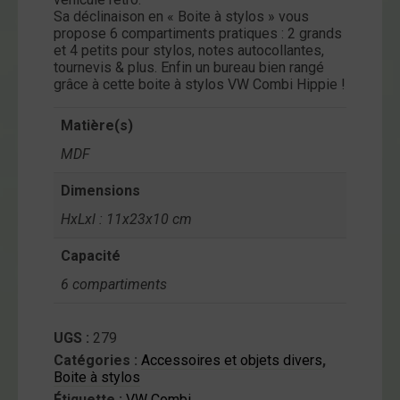
Sa déclinaison en « Boite à stylos » vous
ntact
propose 6 compartiments pratiques : 2 grands
et 4 petits pour stylos, notes autocollantes,
on
tournevis & plus. Enfin un bureau bien rangé
mpte
grâce à cette boite à stylos VW Combi Hippie !
Matière(s)
MDF
Dimensions
HxLxl : 11x23x10 cm
Capacité
6 compartiments
UGS :
279
Catégories :
Accessoires et objets divers
,
Boite à stylos
Étiquette :
VW Combi