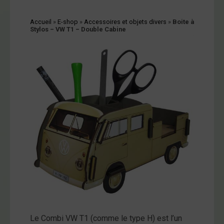
cessoires
Accueil
»
E-shop
»
Accessoires et objets divers
»
Boite à
jets
Stylos – VW T1 – Double Cabine
vers
andes
ssinées
vres
vues
coration
ode
op
tualités
opos
Le Combi VW T1 (comme le type H) est l’un