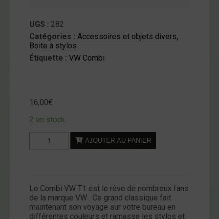
UGS :
282
Catégories :
Accessoires et objets divers
,
Boite à stylos
Étiquette :
VW Combi
16,00
€
2 en stock
quantité
AJOUTER AU PANIER
de
Boite
à
Stylos
Le Combi VW T1 est le rêve de nombreux fans
-
de la marque VW . Ce grand classique fait
VW
maintenant son voyage sur votre bureau en
T1
différentes couleurs et ramasse les stylos et