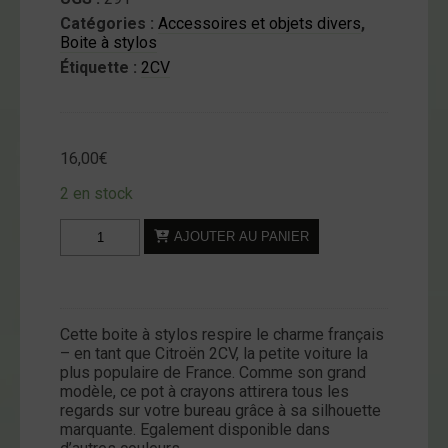
Catégories :
Accessoires et objets divers
,
Boite à stylos
Étiquette :
2CV
16,00
€
2 en stock
quantité
AJOUTER AU PANIER
de
Boite
à
Stylos
Cette boite à stylos respire le charme français
-
– en tant que Citroën 2CV, la petite voiture la
2CV
plus populaire de France. Comme son grand
-
modèle, ce pot à crayons attirera tous les
regards sur votre bureau grâce à sa silhouette
Orange
marquante. Egalement disponible dans