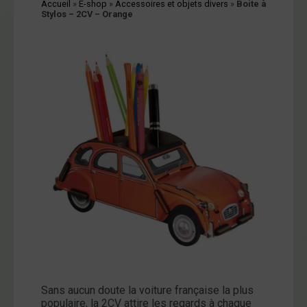
Accueil
»
E-shop
»
Accessoires et objets divers
»
Boite à
cessoires
Stylos – 2CV – Orange
jets
vers
andes
ssinées
vres
vues
coration
ode
op
tualités
opos
Sans aucun doute la voiture française la plus
populaire, la 2CV attire les regards à chaque