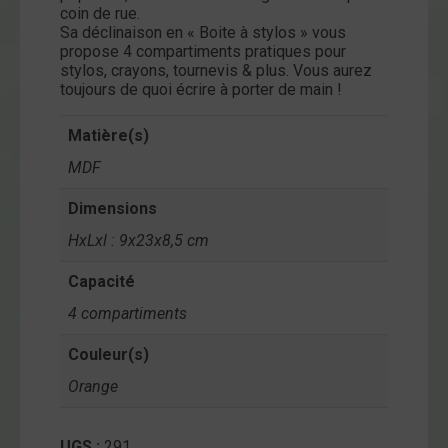
coin de rue.
ntact
Sa déclinaison en « Boite à stylos » vous
propose 4 compartiments pratiques pour
on
stylos, crayons, tournevis & plus. Vous aurez
mpte
toujours de quoi écrire à porter de main !
Matière(s)
MDF
Dimensions
HxLxl : 9x23x8,5 cm
Capacité
4 compartiments
Couleur(s)
Orange
UGS :
291