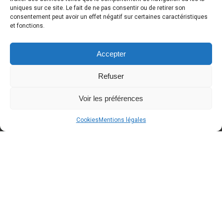
DERNIÈRE NOUVELLE
uniques sur ce site. Le fait de ne pas consentir ou de retirer son
consentement peut avoir un effet négatif sur certaines caractéristiques
et fonctions.
Accepter
Refuser
Voir les préférences
Cookies
Mentions légales
A BLOQUER dans votre agenda
Around Cars
Concept Store
fêtera ses 2 ans le samedi
12/09/2026 de 10h00 à 18h00
. Des
conditions spéciales "anniversaire" seront