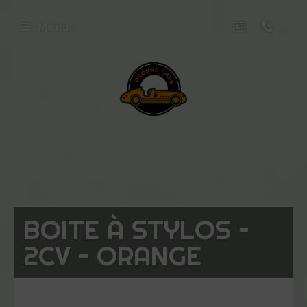
Menu
envenue
ez
ound
rs
icles
BOITE À STYLOS –
oposés
2CV – ORANGE
ux
uets
niatures