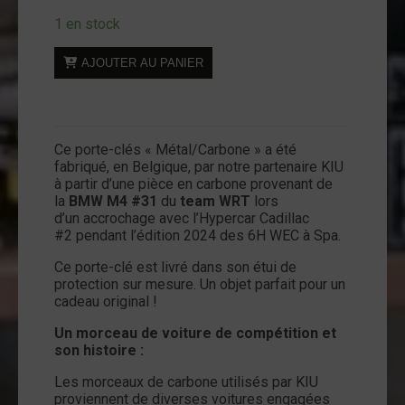
1 en stock
quantité
AJOUTER AU PANIER
de
Porte-
clés
métal-
Ce porte-clés « Métal/Carbone » a été
carbone
fabriqué, en Belgique, par notre partenaire KIU
-
à partir d’une pièce en carbone provenant de
Look
la
BMW M4 #31
du
team WRT
lors
d’un accrochage avec l’Hypercar Cadillac
S
#2 pendant l’édition 2024 des 6H WEC à Spa.
-
BMW
Ce porte-clé est livré dans son étui de
M4
protection sur mesure. Un objet parfait pour un
cadeau original !
#31
du
Un morceau de voiture de compétition et
team
son histoire :
WRT
Les morceaux de carbone utilisés par KIU
proviennent de diverses voitures engagées