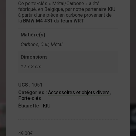
Ce porte-clés « Métal/Carbone » a été
ntact
fabriqué, en Belgique, par notre partenaire KIU
à partir d’une pièce en carbone provenant de
on
la
BMW M4 #31
du
team WRT
mpte
Matière(s)
Carbone, Cuir, Métal
Dimensions
12 x 3 cm
UGS :
1051
Catégories :
Accessoires et objets divers
,
Porte-clés
Étiquette :
KIU
49,00
€