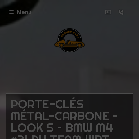
Menu
envenue
ez
ound
rs
icles
PORTE-CLÉS
oposés
MÉTAL-CARBONE –
ux
LOOK S – BMW M4
uets
niatures