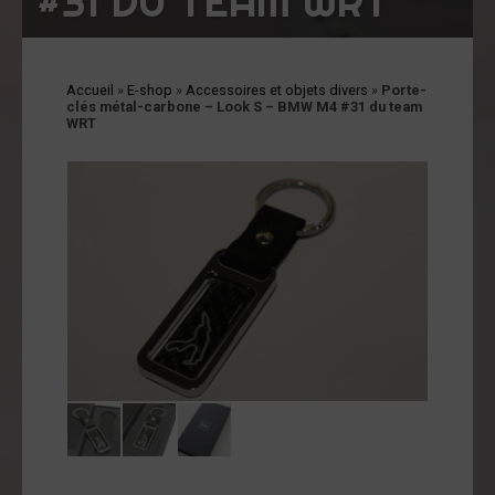
#31 DU TEAM WRT
cessoires
jets
vers
Accueil
»
E-shop
»
Accessoires et objets divers
»
Porte-
andes
clés métal-carbone – Look S – BMW M4 #31 du team
ssinées
WRT
vres
vues
coration
ode
op
tualités
opos