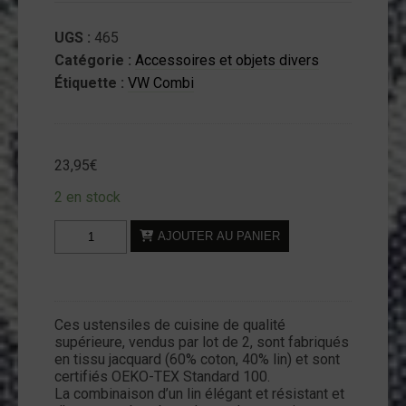
UGS :
465
Catégorie :
Accessoires et objets divers
Étiquette :
VW Combi
23,95
€
2 en stock
quantité
AJOUTER AU PANIER
de
Essuies
de
vaisselle
Ces ustensiles de cuisine de qualité
VW
supérieure, vendus par lot de 2, sont fabriqués
T1
en tissu jacquard (60% coton, 40% lin) et sont
-
certifiés OEKO-TEX Standard 100.
La combinaison d’un lin élégant et résistant et
Rouge