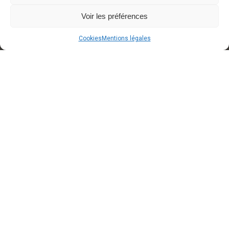
Voir les préférences
Cookies
Mentions légales
A BLOQUER dans votre agenda
Around Cars
Concept Store
fêtera ses 2 ans le samedi
12/09/2026 de 10h00 à 18h00
. Des
conditions spéciales "anniversaire" seront
d'applications
. Avis aux propriétaires d'Oldtimers/
voitures d'exception : Voici une occasion de faire une
dernière sortie avant la fin de l'été
!
En attendant, voici quelques photos de l'année
dernière !
#anniversaire
#concepts
...
Voir plus