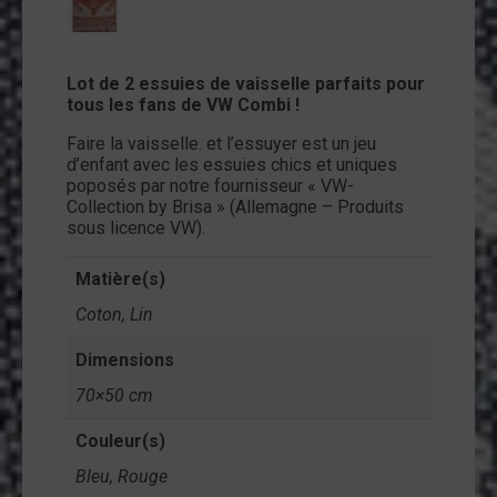
ntact
on
Lot de 2 essuies de vaisselle parfaits pour
mpte
tous les fans de VW Combi !
Faire la vaisselle. et l’essuyer est un jeu
d’enfant avec les essuies chics et uniques
poposés par notre fournisseur « VW-
Collection by Brisa » (Allemagne – Produits
sous licence VW).
Matière(s)
Coton, Lin
Dimensions
70×50 cm
Couleur(s)
Bleu, Rouge