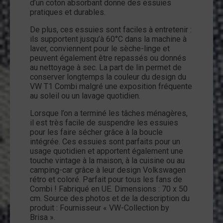
d’un coton absorbant donne des essuies
et
pratiques et durables.
bleu
De plus, ces essuies sont faciles à entretenir :
ils supportent jusqu’à 60°C dans la machine à
laver, conviennent pour le sèche-linge et
peuvent également être repassés ou donnés
au nettoyage à sec. La part de lin permet de
conserver longtemps la couleur du design du
VW T1 Combi malgré une exposition fréquente
au soleil ou un lavage quotidien.
Lorsque l’on a terminé les tâches ménagères,
il est très facile de suspendre les essuies
pour les faire sécher grâce à la boucle
intégrée. Ces essuies sont parfaits pour un
usage quotidien et apportent également une
touche vintage à la maison, à la cuisine ou au
camping-car grâce à leur design Volkswagen
rétro et coloré. Parfait pour tous les fans de
Combi ! Fabriqué en UE. Dimensions : 70 x 50
cm. Source des photos et de la description du
produit : Fournisseur « VW-Collection by
Brisa ».