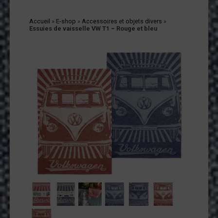
cessoires
Accueil
»
E-shop
»
Accessoires et objets divers
»
jets
Essuies de vaisselle VW T1 – Rouge et bleu
vers
andes
ssinées
vres
vues
coration
ode
op
tualités
opos