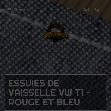
Menu
envenue
ez
ound
rs
icles
ESSUIES DE
oposés
VAISSELLE VW T1 –
ux
ROUGE ET BLEU
uets
niatures