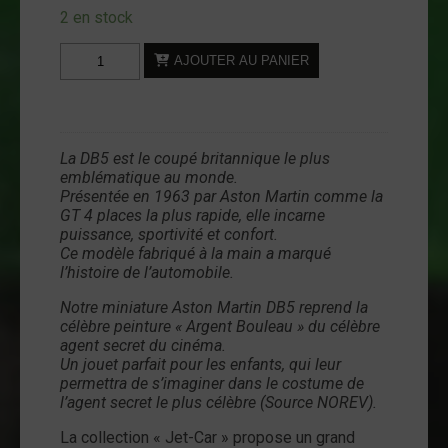
2 en stock
quantité
AJOUTER AU PANIER
de
Diecast
-
Aston
La DB5 est le coupé britannique le plus
Martin
emblématique au monde.
DB5
Présentée en 1963 par Aston Martin comme la
-
GT 4 places la plus rapide, elle incarne
puissance, sportivité et confort.
1:43
Ce modèle fabriqué à la main a marqué
-
l’histoire de l’automobile.
NOREV
Notre miniature Aston Martin DB5 reprend la
célèbre peinture « Argent Bouleau » du célèbre
agent secret du cinéma.
Un jouet parfait pour les enfants, qui leur
permettra de s’imaginer dans le costume de
l’agent secret le plus célèbre (Source NOREV).
La collection « Jet-Car » propose un grand