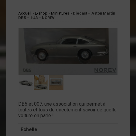
cessoires
Accueil
»
E-shop
»
Miniatures
»
Diecast – Aston Martin
jets
DB5 – 1:43 – NOREV
vers
andes
ssinées
vres
vues
coration
ode
op
DB5 et 007, une association qui permet à
tualités
toutes et tous de directement savoir de quelle
voiture on parle !
opos
Echelle