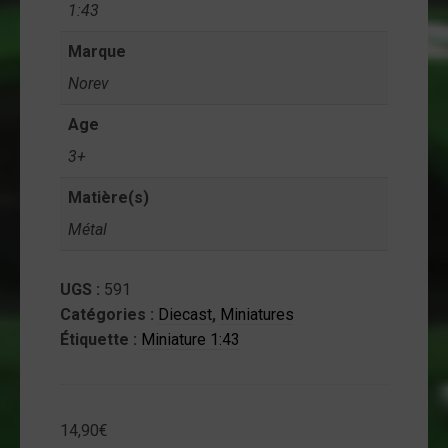
1:43
ntact
Marque
on
Norev
mpte
Age
3+
Matière(s)
Métal
UGS :
591
Catégories :
Diecast
,
Miniatures
Étiquette :
Miniature 1:43
14,90
€