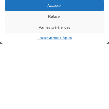
Accepter
Refuser
Voir les préférences
Cookies
Mentions légales
A BLOQUER dans votre agenda
Around Cars
Concept Store
fêtera ses 2 ans le samedi
12/09/2026 de 10h00 à 18h00
. Des
conditions spéciales "anniversaire" seront
d'applications
. Avis aux propriétaires d'Oldtimers/
voitures d'exception : Voici une occasion de faire une
dernière sortie avant la fin de l'été
!