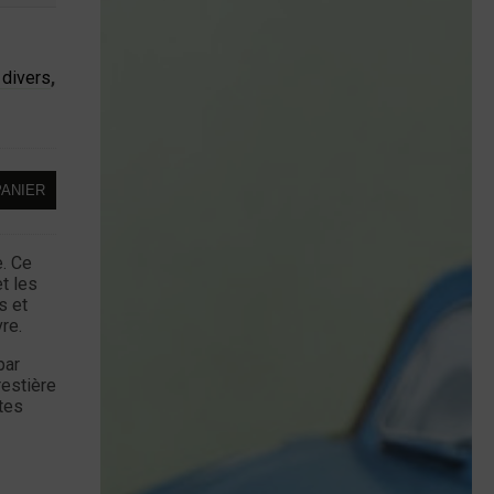
 divers
,
PANIER
e. Ce
t les
s et
re.
par
restière
stes