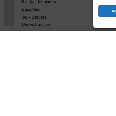
Bandes dessinées
Décoration
Ac
Jeux & jouets
Livres & revues
Mode
Miniatures
PLUS D'INFOS
Accueil
A propos
Actualités
Contact
Page Facebook