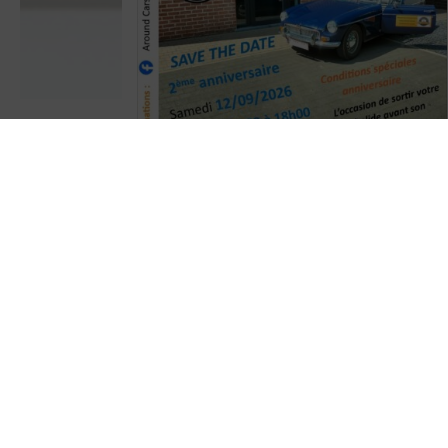
A BLOQUER dans votre agenda
Around
Cars Concept Store
fêtera ses 2 ans le
samedi 12/09/2026 de 10h00 à 18h00
. Des conditions spéciales
"anniversaire" seront d'applications
. Avis
aux propriétaires d'Oldtimers/ voitures
d'exception : Voici une occasion de faire une
dernière sortie avant la fin de l'été
!
En attendant, voici quelques photos de
l'année dernière !
#anniversaire
#concepts
...