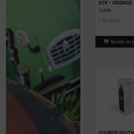
2CV – ORANGE
16,00
€
2 en stock
Ajouter au 
GOURDE ISOT