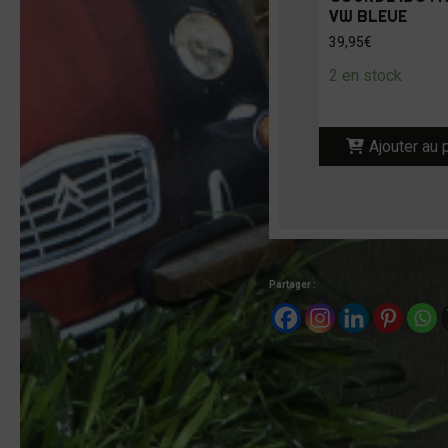
VW BLEUE
39,95
€
2 en stock
Ajouter au 
Partager :