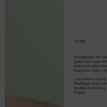
16,00
€
Nostalgique des ann
grand classique fai
ustensiles d’écritur
tournevis ! Dans cet
Les boites à stylo
Werkhaus. Elles son
durable et certifiée
fournis.