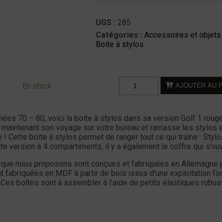
UGS :
285
Catégories :
Accessoires et objets
Boite à stylos
quantité
En stock
AJOUTER AU 
de
Boite
à
ées 70 – 80, voici la boite à stylos dans sa version Golf 1 roug
Stylos
t maintenant son voyage sur votre bureau et ramasse les stylos e
e ! Cette boite à stylos permet de ranger tout ce qui traîne : Stylo
-
te version à 4 compartiments, il y a également le coffre qui s’ouv
VW
Golf
s que nous proposons sont conçues et fabriquées en Allemagne 
1
t fabriquées en MDF à partir de bois issus d’une exploitation fo
. Ces boîtes sont à assembler à l’aide de petits élastiques robu
-
Rouge