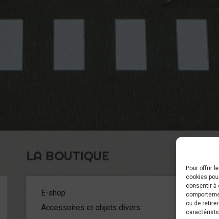
LA BOUTIQUE
Pour offrir 
cookies pour
C
consentir à 
5
E-shop
comportement
ou de retire
Accessoires et objets divers
caractéristi