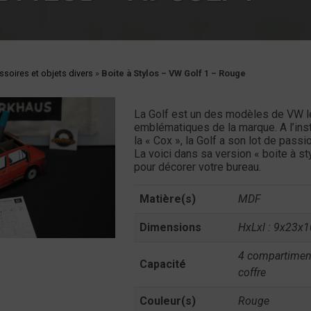
soires et objets divers
»
Boite à Stylos – VW Golf 1 – Rouge
La Golf est un des modèles de VW l
emblématiques de la marque. A l’ins
la « Cox », la Golf a son lot de passi
La voici dans sa version « boite à st
pour décorer votre bureau.
Matière(s)
MDF
Dimensions
HxLxl : 9x23x
4 compartimen
Capacité
coffre
Couleur(s)
Rouge