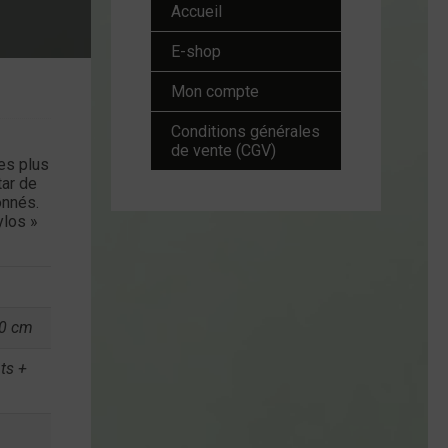
Accueil
E-shop
Mon compte
Conditions générales
de vente (CGV)
es plus
tar de
onnés.
ylos »
10 cm
ts +