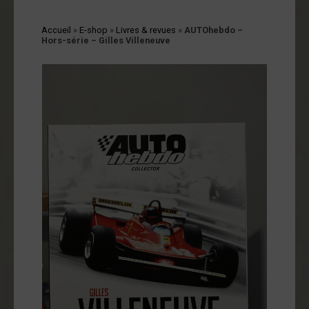
cessoires
Accueil
»
E-shop
»
Livres & revues
»
AUTOhebdo –
jets
Hors-série – Gilles Villeneuve
vers
andes
ssinées
vres
vues
coration
ode
op
tualités
opos