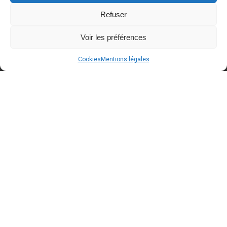
Refuser
Voir les préférences
Cookies
Mentions légales
A BLOQUER dans votre agenda
Around Cars
Concept Store
fêtera ses 2 ans le samedi
12/09/2026 de 10h00 à 18h00
. Des
conditions spéciales "anniversaire" seront
d'applications
. Avis aux propriétaires d'Oldtimers/
voitures d'exception : Voici une occasion de faire une
dernière sortie avant la fin de l'été
!
En attendant, voici quelques photos de l'année
dernière !