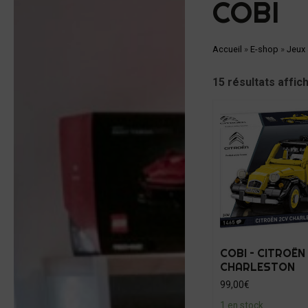
COBI
Accueil
»
E-shop
»
Jeux
15 résultats affic
COBI – CITROËN
CHARLESTON
99,00
€
1 en stock