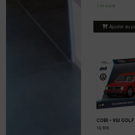
1 en stock
Ajouter au p
COBI – VW GOLF
16,90
€