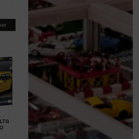
nier
ELTA
VO