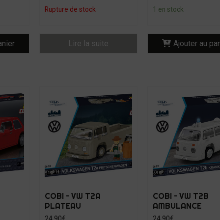
Rupture de stock
1 en stock
anier
Lire la suite
Ajouter au pa
COBI – VW T2A
COBI – VW T2B
PLATEAU
AMBULANCE
24,90
€
24,90
€