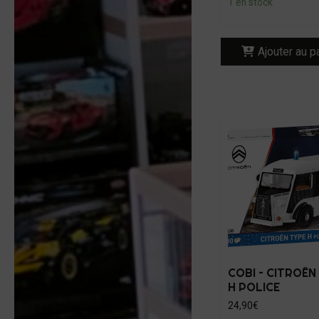
1 en stock
Ajouter au p
COBI – CITROËN
H POLICE
24,90
€