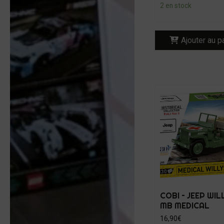
2 en stock
Ajouter au p
COBI – JEEP WIL
MB MEDICAL
16,90
€