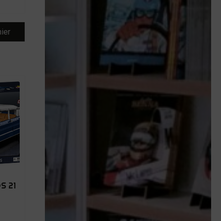
nier
S 21