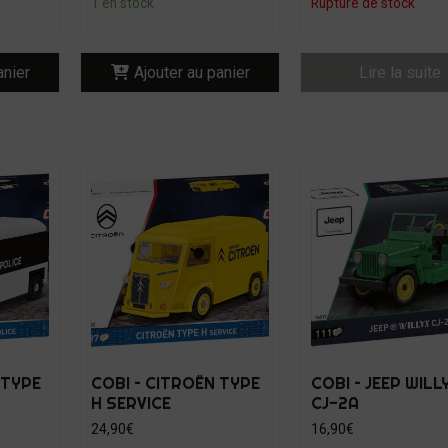
1 en stock
Rupture de stock
anier
Ajouter au panier
Lire la suite
 TYPE
COBI – CITROËN TYPE
COBI – JEEP WILL
H SERVICE
CJ-2A
24,90
€
16,90
€