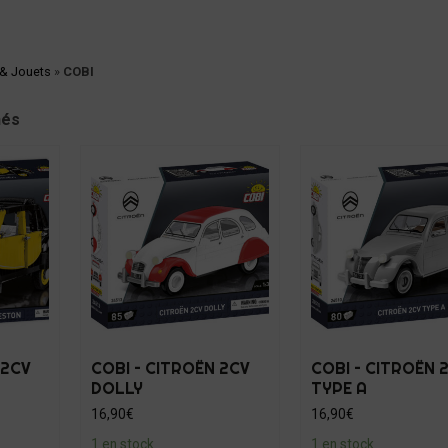
 & Jouets
»
COBI
hés
 2CV
COBI – CITROËN 2CV
COBI – CITROËN 
DOLLY
TYPE A
16,90
€
16,90
€
1 en stock
1 en stock